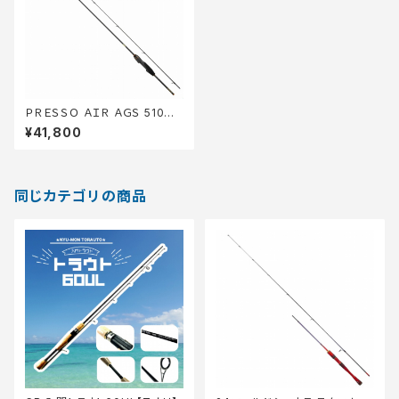
ＰＲＥＳＳＯ ＡＩＲ ＡＧＳ 510Ｕ
Ｌ?Ｅ
¥41,800
同じカテゴリの商品