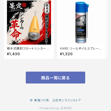
根木式爆釣フロートシンカー 2
XARS リールオイルスプレーSP
6【篭定】
−015L 60ML
¥1,430
¥1,320
商品一覧に戻る
© 東海つり具 公式オンラインストア
Powered by