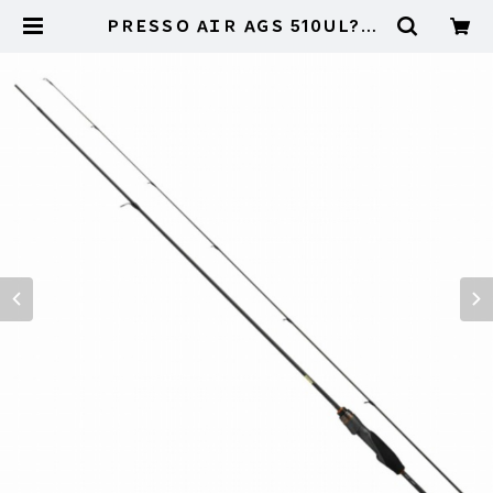
ＰＲＥＳＳＯ ＡＩＲ ＡＧＳ 510ＵＬ?Ｅ |
東海つり具 公式オンラインストア