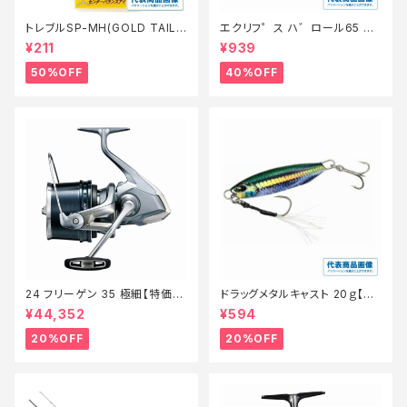
トレブルSP-MH(GOLD TAIL)
エクリフ゜ス ハ゛ロール65 #0
8【特価仕掛】【50】
10 ク゛ローホ゛ラ【特価ルア
¥211
¥939
ー】【40】
50%OFF
40%OFF
24 フリーゲン 35 極細【特価リ
ドラッグメタルキャスト 20ｇ【特
ール】【20】
価ルアー】【20】
¥44,352
¥594
20%OFF
20%OFF