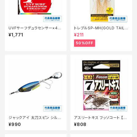
UVFサーフデュラセンサー×4＋
トレブルSP-MH(GOLD TAIL)
Sｉ2 【継続セール_仕掛】
8【特価仕掛】【50】
¥1,771
¥211
50%OFF
ジャックアイ 太刀スピン シルバ
アスリートキス フッソコート 【継
ー青夜光ゼブラ FS418-40
続セール_仕掛】
¥990
¥808