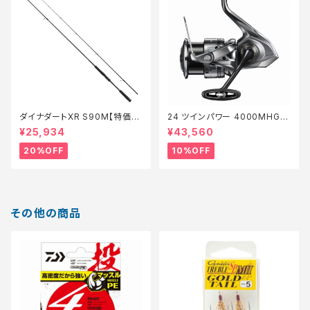
ダイナダートXR S90M【特価ロ
24 ツインパワー 4000MHG
ッド】【20】
【継続セール_リール】【10】
¥25,934
¥43,560
20%OFF
10%OFF
その他の商品