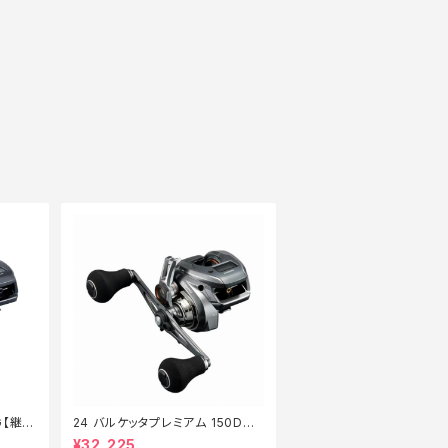
G【継続
24 バルケッタプレミアム 150DHX
G【継続セール_リール】【10】
¥32,225