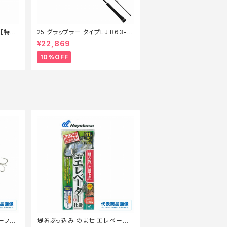
6【特価
25 グラップラー タイプLJ B63-3
【継続セール_ロッド】【10】
¥22,869
10%OFF
ーフエ
堤防ぶっ込み のませ エレベータ