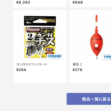
ディションXG−V70V
¥8,393
¥968
カン付チヌフッソコート
潮見 2
¥264
¥376
商品一覧に戻る