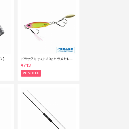
G【特
ドラッグキャスト30gヒラメセレク
ション【特価ルアー】【20】
¥713
20%OFF