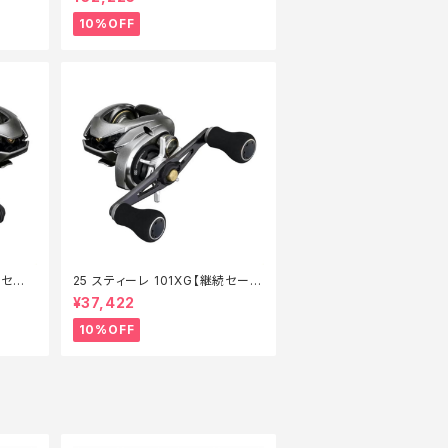
10%OFF
続セー
25 スティーレ 101XG【継続セール
_リール】【10】
¥37,422
10%OFF