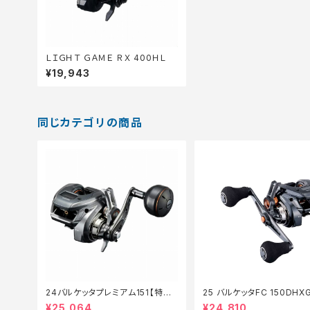
ＬＩＧＨＴ ＧＡＭＥ ＲＸ 400ＨＬ
¥19,943
同じカテゴリの商品
24バルケッタプレミアム151【特価
25 バルケッタFC 150DHX
リール】【30】
セール_リール】【10】
¥25,064
¥24,810