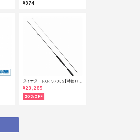
ー仕掛 HD301ー12ー6
¥374
ダイナダートXR S70LS【特価ロッ
ド】【20】
¥23,285
20%OFF