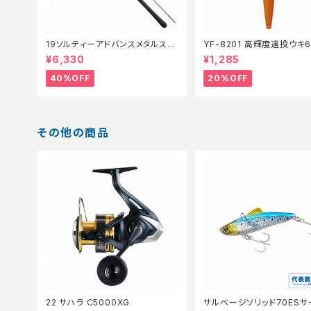
19ソルティーアドバンスメタルスッ
YF-8201 高輝度遠投ウキ
テ B66MLS【特価竿】【40】
仕掛】【20】
¥6,330
¥1,285
40%OFF
20%OFF
その他の商品
22 サハラ C5000XG
サルベージソリッド70ESサ