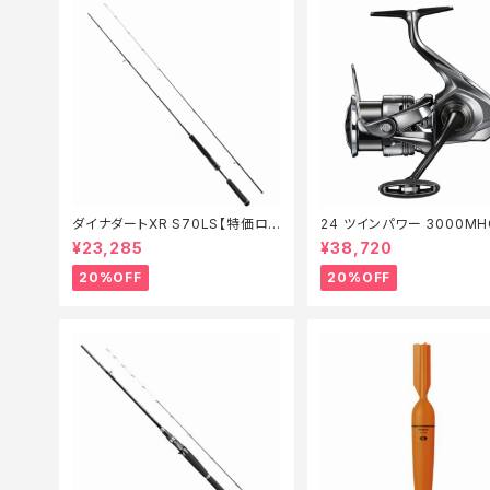
ダイナダートXR S70LS【特価ロッ
24 ツインパワー 3000MH
ド】【20】
価リール】【20】
¥23,285
¥38,720
20%OFF
20%OFF