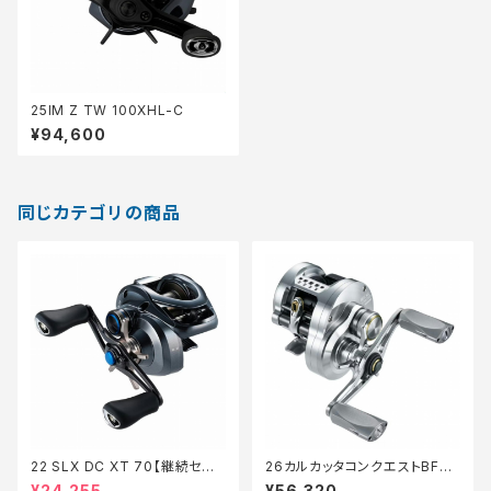
25IM Z TW 100XHL-C
¥94,600
同じカテゴリの商品
22 SLX DC XT 70【継続セー
26カルカッタコンクエストBFS
ル_リール】【10】
LTD XG L
¥24,255
¥56,320