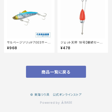
サルベージソリッド70ESサーフ
ジェット天秤 18号【継続セール_
エディションXG−V70V
仕掛】
¥968
¥478
商品一覧に戻る
© 東海つり具 公式オンラインストア
Powered by