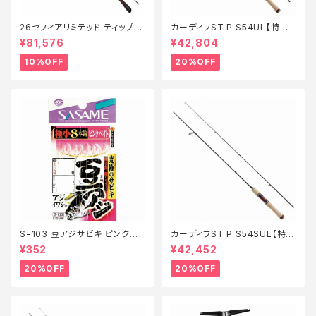
26セフィアリミテッド ティップエ
カーディフST P S54UL【特価
ギング S63ML+S【継続セール_
ロッド】【20】
¥81,576
¥42,804
ロッド】【10】
10%OFF
20%OFF
S−103 豆アジサビキ ピンクベ
カーディフST P S54SUL【特価
イト 1【特価仕掛】【20】
ロッド】【20】
¥352
¥42,452
20%OFF
20%OFF