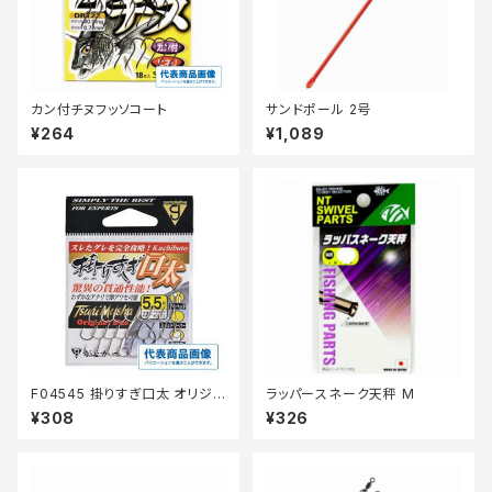
カン付チヌフッソコート
サンドポール 2号
¥264
¥1,089
F04545 掛りすぎ口太 オリジナ
ラッパースネーク天秤 M
ル(茶) 4.5号
¥308
¥326