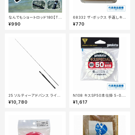
なんでもショートロッド180【Tオ
68332 ザ・ボックス 手返しキス
リ】
5号 【継続セール_仕掛】
¥990
¥770
25 ソルティーアドバンス ライト
N108 キスSP50本仕掛 5-0.8
ジギング B63ML
茶 【継続セール_仕掛】
¥10,780
¥1,617