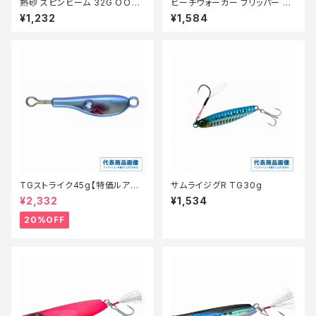
熱砂 スピンビーム 32G ＯＯ−2
ビーチウォーカー フリッパー 40
32Ｍ 025【特価ルアー】【20】
g【特価ルアー】【20】
¥1,232
¥1,584
TGストライク45g【特価ルアー】
サムライジグR TG30g
【20】
¥2,332
¥1,534
20%OFF