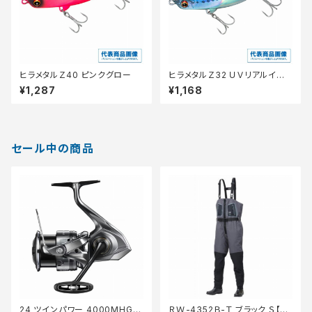
ヒラメタルＺ40 ピンクグロー
ヒラメタルＺ32 ＵＶリアルイワ
シ
¥1,287
¥1,168
セール中の商品
24 ツインパワー 4000MHG
ＲＷ-4352Ｂ-Ｔ ブラック Ｓ【特