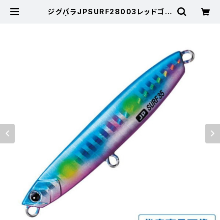
ジグパラJPSURF28003レッドゴー
ルド | 東海つり具 公式オンラインス
トア