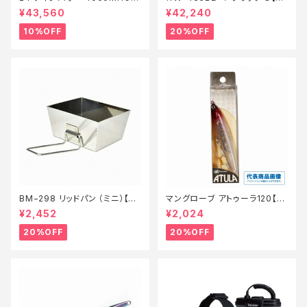
【継続セール_リール】【10】
価装備】【20】
¥43,560
¥42,240
10%OFF
20%OFF
BM−298 リッドパン （ミニ）【特
マングローブ アトゥーラ120【特
価装備】【20】
価ルアー】【20】
¥2,452
¥2,024
20%OFF
20%OFF