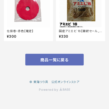
仕掛巻・赤色【篭定】
国産アミエビ 16【継続セール_
エサ】
¥300
¥330
商品一覧に戻る
© 東海つり具 公式オンラインストア
Powered by