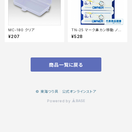
MC-180 クリア
TN-25 マーク鼻カン移動 ノー
マル 6
¥207
¥528
商品一覧に戻る
© 東海つり具 公式オンラインストア
Powered by