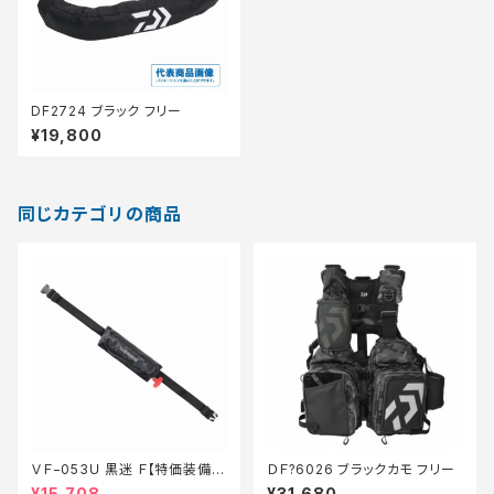
DF2724 ブラック フリー
¥19,800
同じカテゴリの商品
ＶＦ−053Ｕ 黒迷 Ｆ【特価装備】
ＤＦ?6026 ブラックカモ フリー
【30】
¥15,708
¥31,680