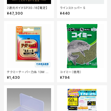
2連元ガイドSP30-16【篭定】
ラインストッパー S
¥47,300
¥440
テクミーテーパー力糸 13M 赤
コイミー（徳用）
2本 0.8ー5【継続セール_仕掛】
¥1,430
¥794