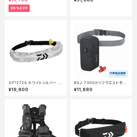
30%OFF
ＤＦ?2724 ホワイトシルバー フ
BSJ-7300カリフウエスト手動
リー
ラグアBK
¥19,800
¥11,880