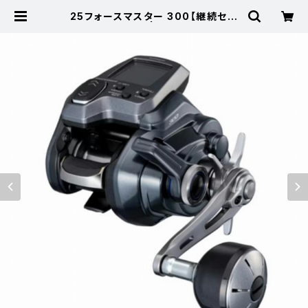
25フォースマスター 300【継続セー
ル_リール】【10】 | 東海つり具 公式
オンラインストア