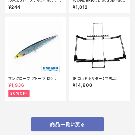
AGC002-1 スナップ付タルサル
WONDERFALL 60GJM−506
カンブラック 1号徳用
Q 001
¥244
¥1,012
マングローブ アトーラ 120【特
IF ロッドホルダー【中古品】
価ルアー】【20】
¥1,936
¥14,800
20%OFF
商品一覧に戻る