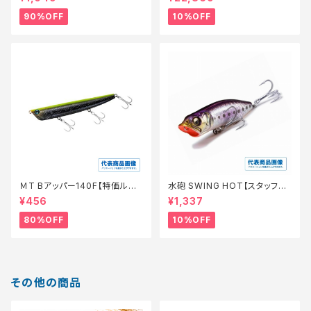
90%OFF
10%OFF
ＭT Bアッパー140F【特価ルア
水砲 SWING HOT【スタッフ永
ー】【80】
徳夏のチニングオススメルアー】
¥456
¥1,337
80%OFF
10%OFF
その他の商品