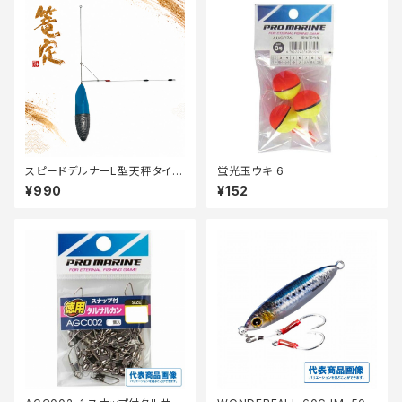
スピードデルナーL型天秤タイプ
蛍光玉ウキ 6
03 25【篭定】
¥990
¥152