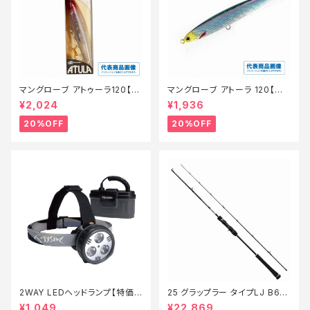
マングローブ アトゥーラ120【特
マングローブ アトーラ 120【特
価ルアー】【20】
価ルアー】【20】
¥2,024
¥1,936
20%OFF
20%OFF
2WAY LEDヘッドランプ【特価
25 グラップラー タイプLJ B63-
装備】【90】
3【継続セール_ロッド】【10】
¥1,049
¥22,869