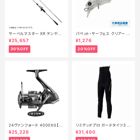
サーベルマスター XR テンヤ
パペット・サーフェス クリアー 0
73MH 185R【特価ロッド】【30】
1【特価ルアー】【20】
¥25,657
¥1,276
30%OFF
20%OFF
24ヴァンフォード 4000XG【継
リミテッドプロ ガードタイツ3.0
続セール_リール】【10】
FI−540X 黒 LB【特価装備】【2
¥25,226
¥31,490
0】