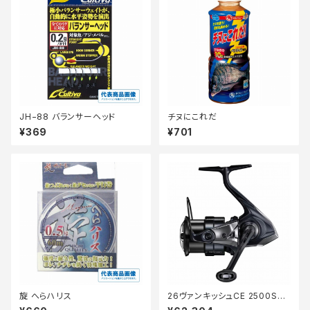
JH−88 バランサーヘッド
チヌにこれだ
¥369
¥701
旋 へらハリス
26ヴァンキッシュCE 2500SH
G