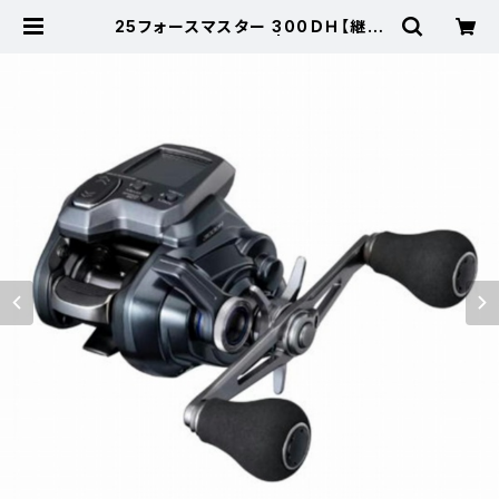
25フォースマスター 300ＤＨ【継続
セール_リール】【10】 | 東海つり具
公式オンラインストア