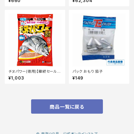
¥660
¥62,304
チヌパワー(徳用)【継続セール_
パック おもり 茄子
エサ】
¥1,003
¥149
商品一覧に戻る
© 東海つり具 公式オンラインストア