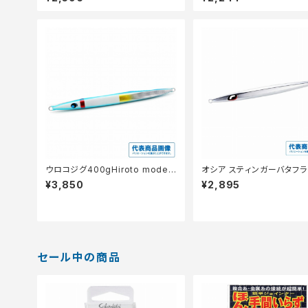
ウロコジグ400gHiroto models
オシア スティンガーバタフラ
10th Pホワイトハ゜ーフ゜ルDHG
ージーペブル 350g JV-C3
¥3,850
¥2,895
ルハ゛ーミラー 012
セール中の商品