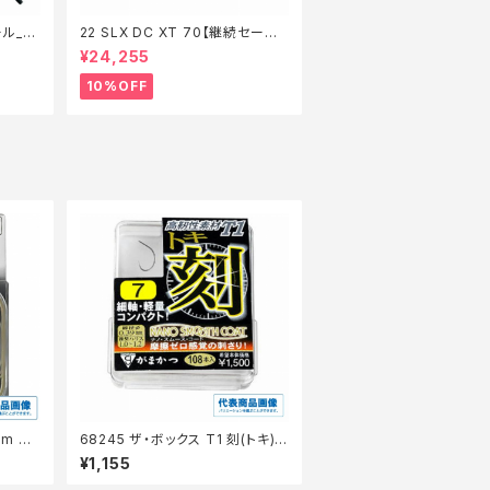
ール_ロ
22 SLX DC XT 70【継続セール_
リール】【10】
¥24,255
10%OFF
m #
68245 ザ・ボックス T1 刻(トキ)
【継続セール_仕掛】
¥1,155