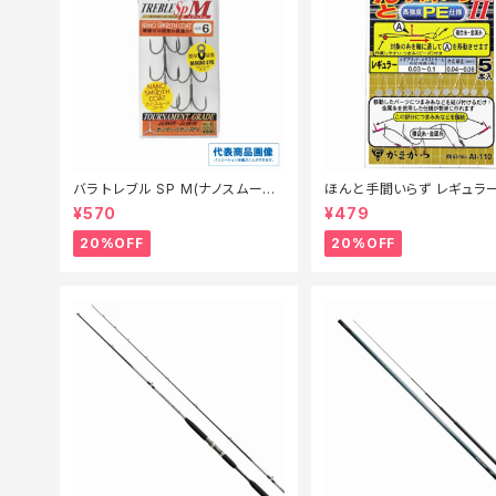
バラ トレブル SP M(ナノスムース
ほんと手間いらず レギュラ
コート)【特価仕掛】【20】
仕掛】【20】
¥570
¥479
20%OFF
20%OFF