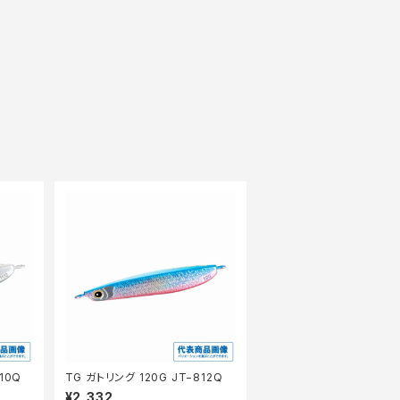
10Q
TG ガトリング 120G JT−812Q
¥2,332