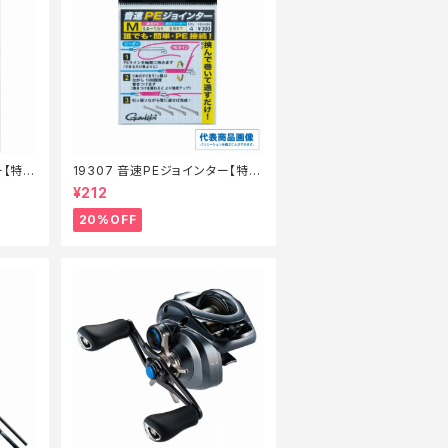
ー【特価
19307 音速PEジョインター【特価
仕掛】【20】
¥212
20%OFF