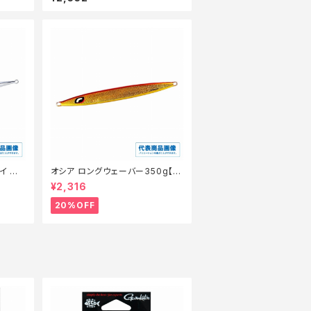
イ イ
オシア ロングウェーバー350g【特
5S シ
価ルアー】【20】
¥2,316
20%OFF