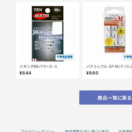
ジギングBBパワーD-3
バラ トレブル SP M(ナノス
コート)
¥644
¥660
商品一覧に戻る
プライバシーポリシー
特定商取引法に基づく表記
会員規