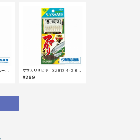
ムース
ママカリサビキ SZ812 4-0.8
【継続セール_仕掛】
¥269
約