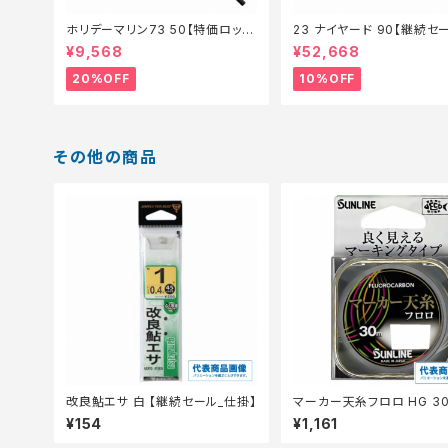
ホリデーマリン73 50【特価ロッ
23 ナイヤード 90【継続セ
ド】【20】
ッド】【10】
¥9,568
¥52,668
20%OFF
10%OFF
その他の商品
改良鮎エサ 白 【継続セール_仕掛】
マーカー天糸フロロ HG 30
0.8
¥154
¥1,161