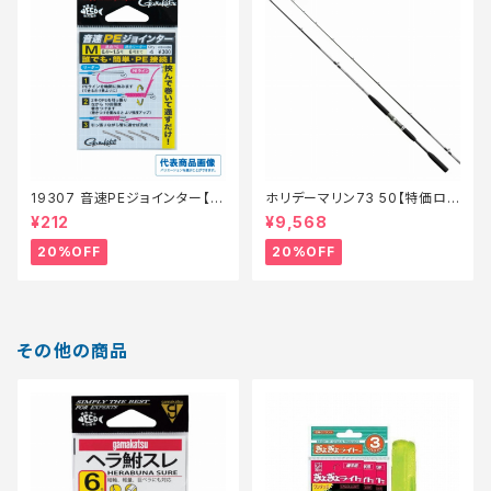
19307 音速PEジョインター【特
ホリデーマリン73 50【特価ロッ
価仕掛】【20】
ド】【20】
¥212
¥9,568
20%OFF
20%OFF
その他の商品