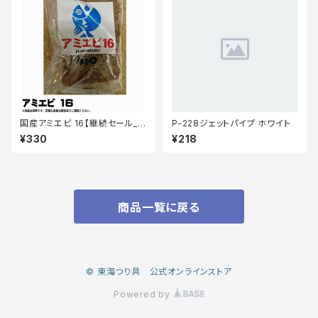
国産アミエビ 16【継続セール_
P-228ジェットパイプ ホワイト
エサ】
¥330
¥218
商品一覧に戻る
© 東海つり具 公式オンラインストア
Powered by