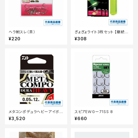
ヘラ鮒スレ（茶）
ぎょぎょライト3枚セット 【継続セ
ール_装備】
¥220
¥308
メタコンポデュラヘビーアイボリ
スピアEＷGー71SS 8
ー12m 0.05
¥3,520
¥660