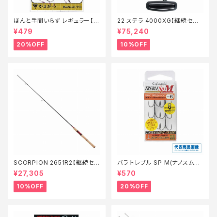
ほんと手間いらず レギュラー【特
22 ステラ 4000XG【継続セー
価仕掛】【20】
ル_リール】【10】
¥479
¥75,240
20%OFF
10%OFF
SCORPION 2651R2【継続セ
バラ トレブル SP M(ナノスムー
ール_ロッド】【10】
スコート)【特価仕掛】【20】
¥27,305
¥570
10%OFF
20%OFF