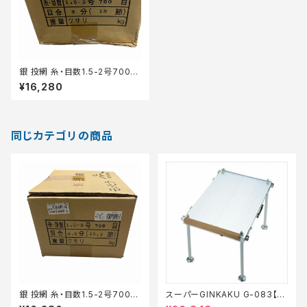
銀 投網 糸・目数1.5-2号700目
目合3分(15.3節）
¥16,280
同じカテゴリの商品
銀 投網 糸・目数1.5-2号700目
スーパーGINKAKU G-083【特
目合3.5分(15.3節）
価装備】【30】