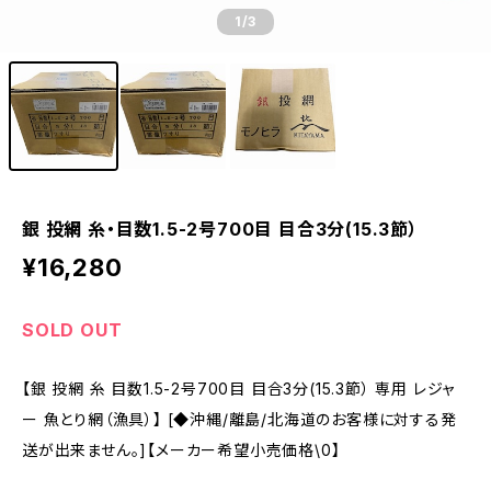
1
/3
銀 投網 糸・目数1.5-2号700目 目合3分(15.3節）
¥16,280
SOLD OUT
【銀 投網 糸 目数1.5-2号700目 目合3分(15.3節） 専用 レジャ
ー 魚とり網（漁具）】 [◆沖縄/離島/北海道のお客様に対する発
送が出来ません。]【メーカー希望小売価格\0】