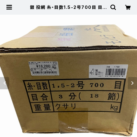
銀 投網 糸・目数1.5-2号700目 目合
3分(15.3節） | 東海つり具 公式オン
ラインストア