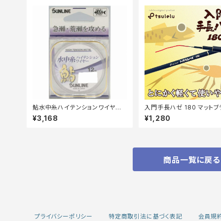
鮎水中糸ハイテンションワイヤー1
入門手長ハゼ 180 マットブ
2m0.1号
¥3,168
¥1,280
商品一覧に戻る
プライバシーポリシー
特定商取引法に基づく表記
会員規