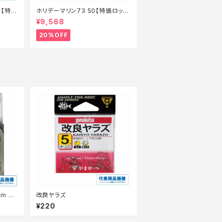
ー【特価
ホリデーマリン73 50【特価ロッ
ド】【20】
¥9,568
20%OFF
m #
改良ヤラズ
¥220