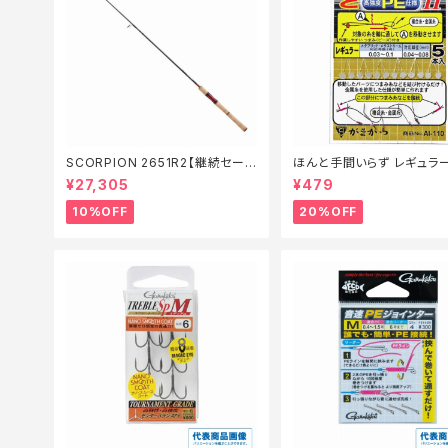
SCORPION 2651R2【継続セール
ほんと手間いらず レギュラ
_ロッド】【10】
仕掛】【20】
¥27,305
¥479
10%OFF
20%OFF