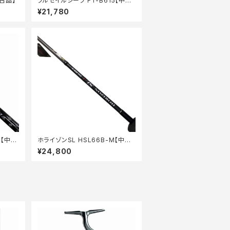
中古品】
フルセイルシーフ FT-B615【中古
品】
¥21,780
4【中古
ホライゾンSL HSL66B-M【中古
品】
¥24,800