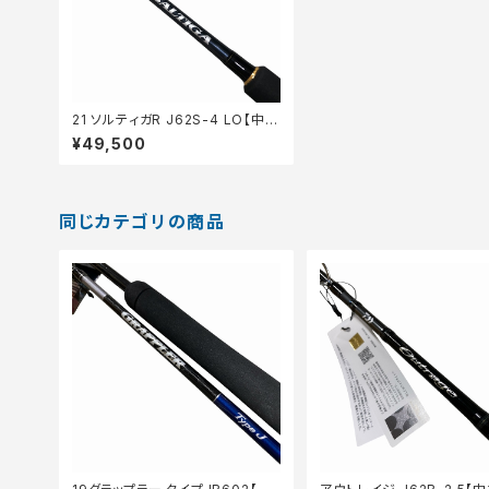
21 ソルティガR J62S-4 LO【中古
品】
¥49,500
同じカテゴリの商品