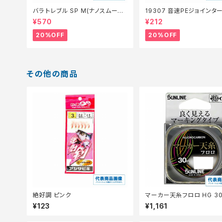
バラ トレブル SP M(ナノスムース
19307 音速PEジョインタ
コート)【特価仕掛】【20】
仕掛】【20】
¥570
¥212
20%OFF
20%OFF
その他の商品
絶好調 ピンク
マーカー天糸フロロ HG 30
0.8
¥123
¥1,161