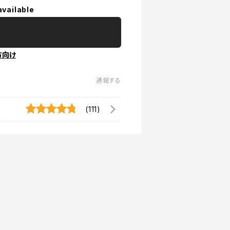
available
方向け
通報する
(111)