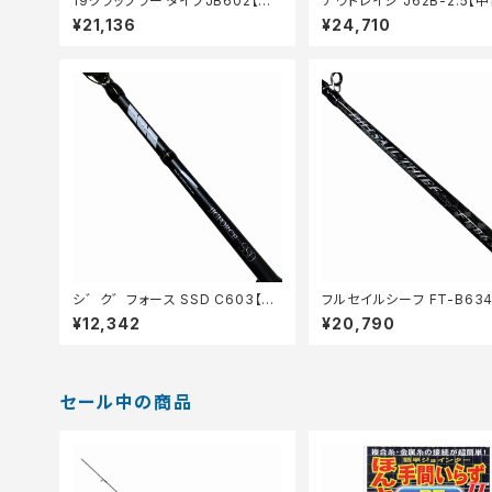
19グラップラー タイプJB602【中
アウトレイジ J62B-2.5【
古品】
¥21,136
¥24,710
シ゛ク゛フォース SSD C603【中
フルセイルシーフ FT-B63
古品】
品】
¥12,342
¥20,790
セール中の商品