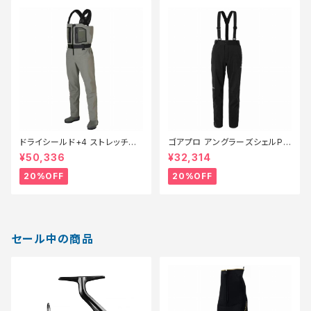
ドライシールド+4 ストレッチウ
ゴアプロ アングラーズシェルPT
ェーダー カットピンフェルトFF
RA−002V 黒 XL【特価装備】【2
¥50,336
¥32,314
−001V グレベジュ S【特価装
0】
備】【20】
20%OFF
20%OFF
セール中の商品