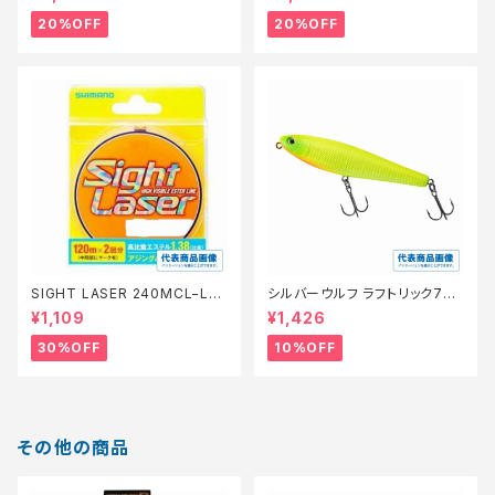
20%OFF
20%OFF
SIGHT LASER 240MCL−L75
シルバーウルフ ラフトリック70Ｆ
Q 橙 0.2【特価仕掛】【30】
【スタッフ永徳浜名湖セレクト】
¥1,109
¥1,426
【10】
30%OFF
10%OFF
その他の商品