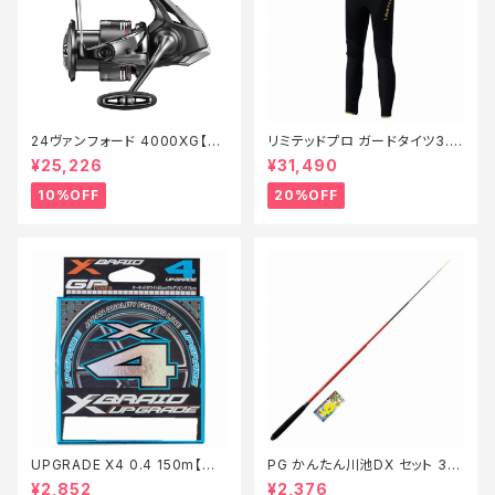
24ヴァンフォード 4000XG【継
リミテッドプロ ガードタイツ3.0
続セール_リール】【10】
FI−540X 黒 LB【特価装備】【2
¥25,226
¥31,490
0】
10%OFF
20%OFF
UPGRADE X4 0.4 150m【特
PG かんたん川池DX セット 36
価仕掛】【20】
0【特価セット】【20】
¥2,852
¥2,376