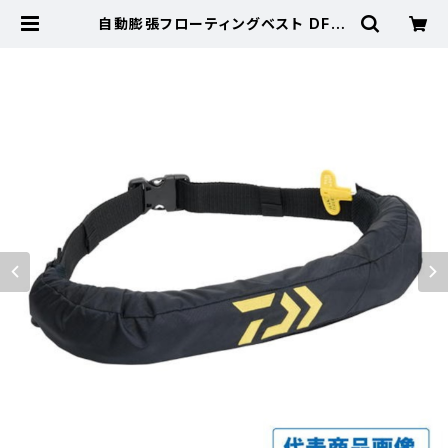
自動膨張フローティングベスト DF-2
724JM ブラック フリー【特価装備】
【20】 | 東海つり具 公式オンライン
ストア