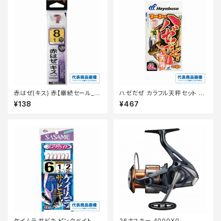
赤はぜ(キス) 赤【継続セール_仕
ハゼだぜ カラフル天秤セット H
掛】
A110ー6ー0.8
¥138
¥467
ケイムラ サビキ ピンクベイト
26ナスキー 4000XG