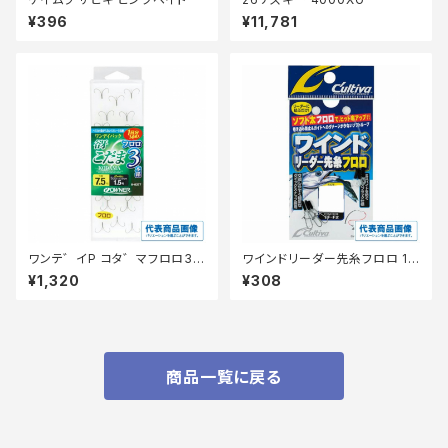
¥396
¥11,781
ワンテ゛イP コタ゛マフロロ3本
ワインドリーダー先糸フロロ 12
6.5
ーS 10ｃm
¥1,320
¥308
商品一覧に戻る