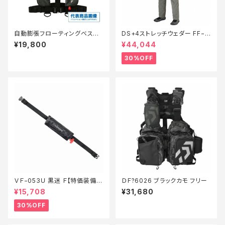
自動膨張フローティングベスト
DS+4ストレッチウェダー FF−0
DF-2608 グレー フリー
00V 灰 ML【特価装備】【30】
¥19,800
¥44,044
30%OFF
ＶＦ−053Ｕ 黒迷 Ｆ【特価装備】
ＤＦ?6026 ブラックカモ フリー
【30】
¥15,708
¥31,680
30%OFF