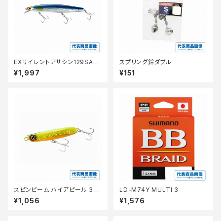
EXサイレントアサシン129SAR
スプリング鈴ダブル
XＭ−229N
¥1,997
¥151
スピンビーム ハイアピール 32
LD-M74Y MULTI 3
ｇ JG−032V
¥1,056
¥1,576