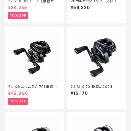
22 SLX DC XT 70【継続セー
26カルカッタコンクエストBFS
ル_リール】【10】
LTD XG L
¥24,255
¥56,320
10%OFF
24 メタニウム DC 70【継続セ
24 SLX 70 新製品2024
ール_リール】【10】
¥42,966
¥16,170
10%OFF