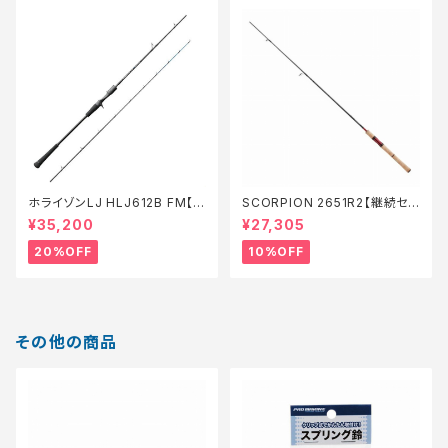
ホライゾンLJ HLJ612B FM【特
SCORPION 2651R2【継続セ
価ロッド】【20】
ール_ロッド】【10】
¥35,200
¥27,305
20%OFF
10%OFF
その他の商品