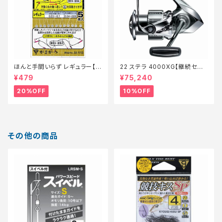
ほんと手間いらず レギュラー【特
22 ステラ 4000XG【継続セー
価仕掛】【20】
ル_リール】【10】
¥479
¥75,240
20%OFF
10%OFF
その他の商品