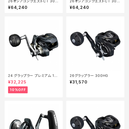
26オシアコンクエストCT 300
26オシアコンクエストCT 301X
XG
G
¥64,240
¥64,240
24 グラップラー プレミアム 150
26グラップラー 300HG
XG 新製品2024【継続セール_
¥32,225
¥31,570
リール】【10】
10%OFF