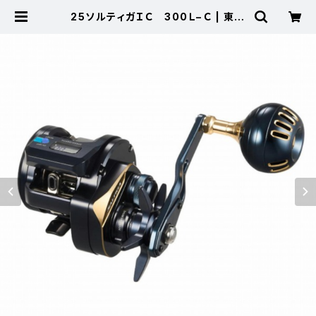
25ソルティガＩＣ 300Ｌ−Ｃ | 東海
つり具 公式オンラインストア