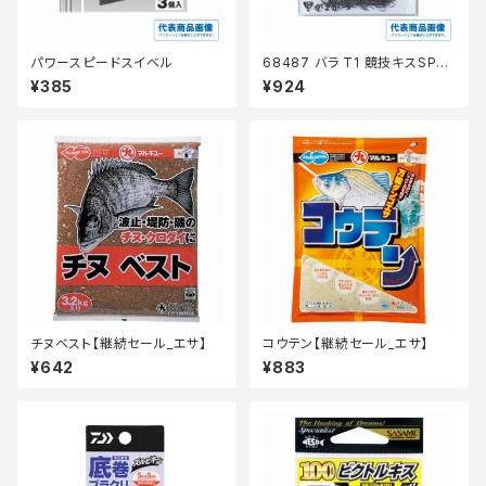
パワースピードスイベル
68487 バラ T1 競技キスSP
【継続セール_仕掛】
¥385
¥924
チヌベスト【継続セール_エサ】
コウテン【継続セール_エサ】
¥642
¥883