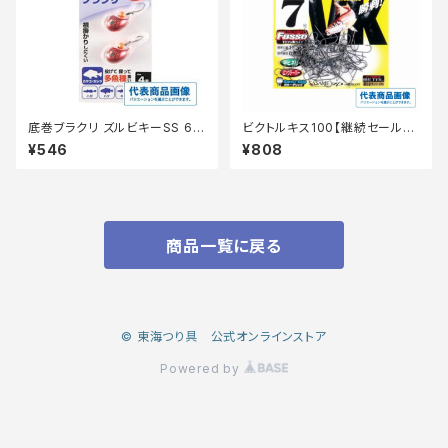
底巻ブラクリ ズルビキーSS 6号
ビクトルキス100【継続セール_
赤
仕掛】
¥546
¥808
商品一覧に戻る
© 東海つり具 公式オンラインストア
Powered by