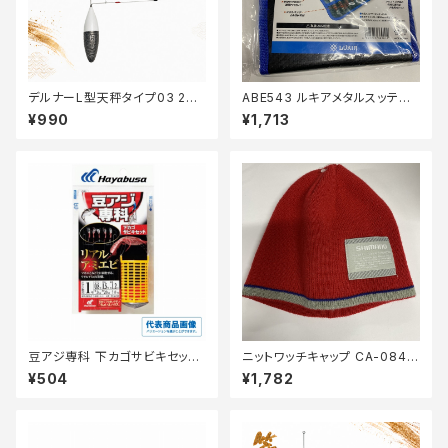
デルナーL型天秤タイプ03 27
ABE543 ルキアメタルスッテス
【篭定】
トッカー【中古品】
¥990
¥1,713
豆アジ専科 下カゴサビキセット
ニットワッチキャップ CA-084P
リアルアミエビ HA212ー0.5ー
桃【中古品】
¥504
¥1,782
0.6