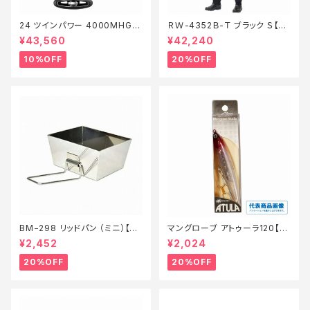
24 ツインパワー 4000MHG
ＲＷ-4352Ｂ-Ｔ ブラック Ｓ【特
【継続セール_リール】【10】
価装備】【20】
¥43,560
¥42,240
10%OFF
20%OFF
BM−298 リッドパン （ミニ）【特
マングローブ アトゥーラ120【特
価装備】【20】
価ルアー】【20】
¥2,452
¥2,024
20%OFF
20%OFF