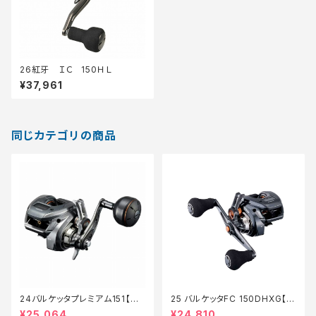
26紅牙 ＩＣ 150ＨＬ
¥37,961
同じカテゴリの商品
24バルケッタプレミアム151【特
25 バルケッタFC 150DHXG【継
価リール】【30】
続セール_リール】【10】
¥25,064
¥24,810