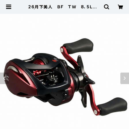
26月下美人 ＢＦ ＴＷ 8．5Ｌ Ｐ
Ｅ | 東海つり具 公式オンラインスト
ア