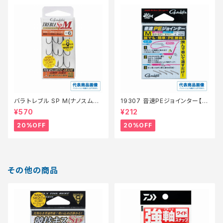
バラ トレブル SP M(ナノスムー
19307 音速PEジョインター【特
スコート)【特価仕掛】【20】
価仕掛】【20】
¥570
¥212
20%OFF
20%OFF
その他の商品