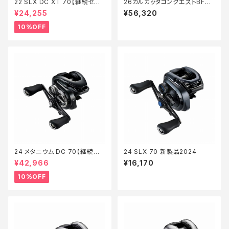
22 SLX DC XT 70【継続セー
26カルカッタコンクエストBFS
ル_リール】【10】
LTD XG L
¥24,255
¥56,320
10%OFF
24 メタニウム DC 70【継続セ
24 SLX 70 新製品2024
ール_リール】【10】
¥42,966
¥16,170
10%OFF