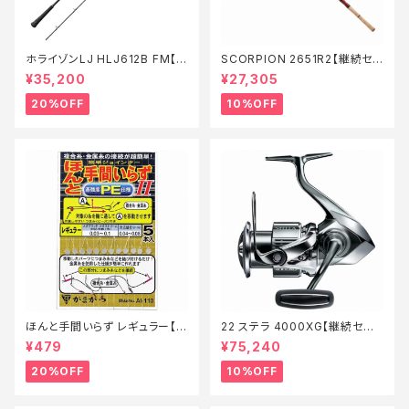
ホライゾンLJ HLJ612B FM【特
SCORPION 2651R2【継続セ
価ロッド】【20】
ール_ロッド】【10】
¥35,200
¥27,305
20%OFF
10%OFF
ほんと手間いらず レギュラー【特
22 ステラ 4000XG【継続セー
価仕掛】【20】
ル_リール】【10】
¥479
¥75,240
20%OFF
10%OFF