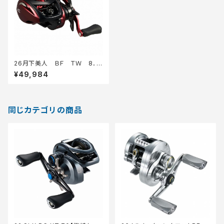
26月下美人 ＢＦ ＴＷ 8．5
Ｌ ＰＥ
¥49,984
同じカテゴリの商品