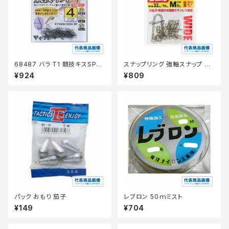
68487 バラ T1 競技キスSP
スナップリング 強軸スナップ ワ
【継続セール_仕掛】
イド SSS 徳用
¥924
¥809
パック おもり 茄子
レブロン 50ｍミスト
¥149
¥704