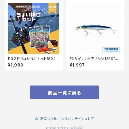
PG入門ちょい投げセット180【T
EXサイレントアサシン129SAR
オリ】
XＭ−229N
¥1,980
¥1,997
商品一覧に戻る
© 東海つり具 公式オンラインストア
Powered by