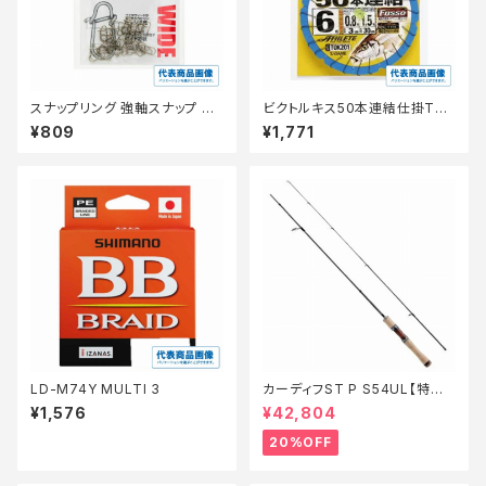
スナップリング 強軸スナップ ワ
ビクトルキス50本連結仕掛TO
イド SSS 徳用
K201 4号 【継続セール_仕掛】
¥809
¥1,771
LD-M74Y MULTI 3
カーディフST P S54UL【特価
ロッド】【20】
¥1,576
¥42,804
20%OFF