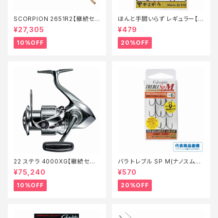
SCORPION 2651R2【継続セ
ほんと手間いらず レギュラー【特
ール_ロッド】【10】
価仕掛】【20】
¥27,305
¥479
10%OFF
20%OFF
22 ステラ 4000XG【継続セー
バラ トレブル SP M(ナノスムー
ル_リール】【10】
スコート)【特価仕掛】【20】
¥75,240
¥570
10%OFF
20%OFF