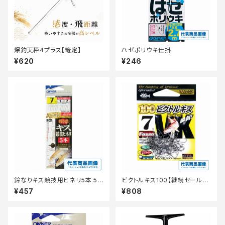
爆釣天秤4プラス【篭定】
ハゼポリウキ仕掛
¥620
¥246
鈴なりキス競技用ヒネリ5本 5
ビクトルキス100【継続セール_
号
仕掛】
¥457
¥808