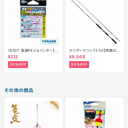
19307 音速PEジョインター【特
ホリデーマリン73 50【特価ロッ
価仕掛】【20】
ド】【20】
¥212
¥9,568
20%OFF
20%OFF
その他の商品