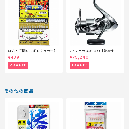
ほんと手間いらず レギュラー【特
22 ステラ 4000XG【継続セー
価仕掛】【20】
ル_リール】【10】
¥479
¥75,240
20%OFF
10%OFF
その他の商品