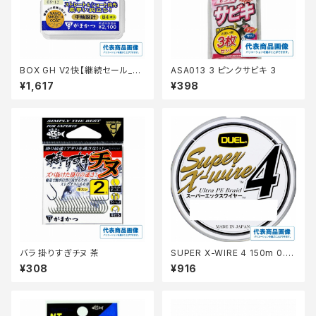
BOX GH V2快【継続セール_仕
ASA013 3 ピンクサビキ 3
掛】
¥1,617
¥398
バラ 掛りすぎチヌ 茶
SUPER X-WIRE 4 150m 0.6
号 S シルバー【継続セール_仕
¥308
¥916
掛】