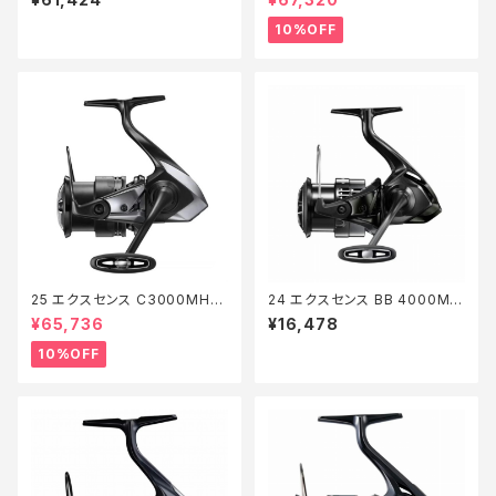
10%OFF
25 エクスセンス C3000MHG
24 エクスセンス BB 4000MH
【継続セール_リール】【10】
G
¥65,736
¥16,478
10%OFF