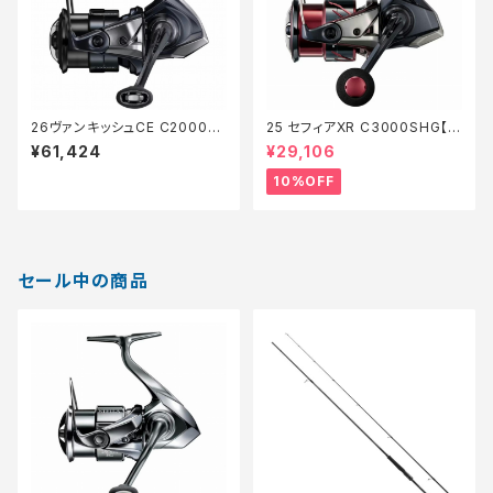
26ヴァンキッシュCE C2000S
25 セフィアXR C3000SHG【継
HG
続セール_リール】【10】
¥61,424
¥29,106
10%OFF
セール中の商品