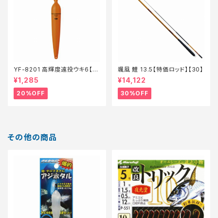
YF-8201 高輝度遠投ウキ6【特
颯風 鯉 13.5【特価ロッド】【30】
価仕掛】【20】
¥1,285
¥14,122
20%OFF
30%OFF
その他の商品