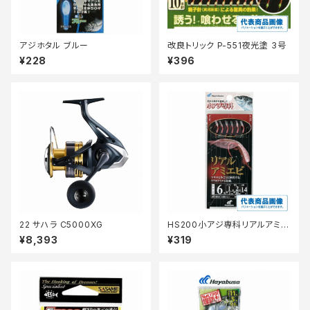
アジホタル ブルー
改良トリック P-551夜光塗 3号
¥228
¥396
22 サハラ C5000XG
HS200小アジ専科リアルアミエ
ビ3号 【継続セール_仕掛】
¥8,393
¥319