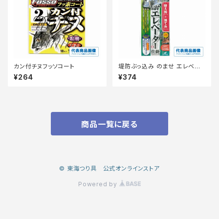
カン付チヌフッソコート
堤防ぶっ込み のませ エレベー
ター仕掛 HD301ー12ー6
¥264
¥374
商品一覧に戻る
© 東海つり具 公式オンラインストア
Powered by