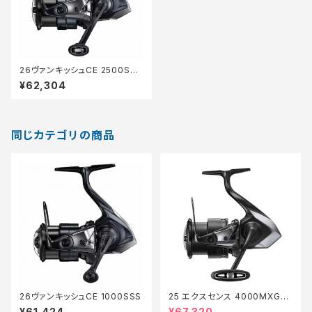
26ヴァンキッシュCE 2500SH
G
¥62,304
同じカテゴリの商品
26ヴァンキッシュCE 1000SSS
25 エクスセンス 4000MXG
【継続セール_リール】【10】
¥61,424
¥67,320