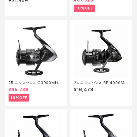
10%OFF
25 エクスセンス C3000MHG
24 エクスセンス BB 4000MH
【継続セール_リール】【10】
G
¥65,736
¥16,478
10%OFF