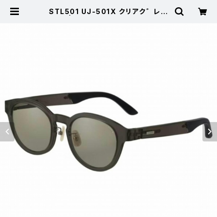
STL501 UJ-501X クリアク゛レー
TVS | 東海つり具 公式オンライン
ストア