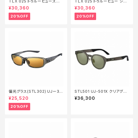
ＴＬＸ 025 トゥルービュースポ
ＴＬＸ 025 トゥルービュー シル
ーツ シルバーミラー【特価装備】
バーブルーミラー【特価装備】【2
¥30,360
¥30,360
【20】
0】
20%OFF
20%OFF
偏光グラス(STL302) UJー30
STL501 UJ-501X クリアグレ
2Ｗ クリアグレー LO【特価装
ー EG
¥25,520
¥36,300
備】【20】
20%OFF