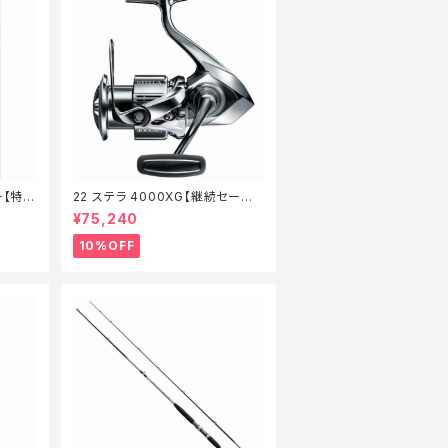
ー【特価
22 ステラ 4000XG【継続セール_
リール】【10】
¥75,240
10%OFF