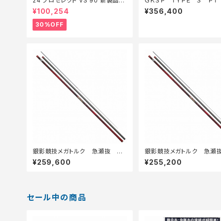
24 プロセレクト VS 90 新製品2
ＧＫＳＰ ＴＹＰＥ Ｓ ＰＴ 
024【特価ロッド】【30】
Ｅ
¥100,254
¥356,400
30%OFF
銀影競技メガトルク 急瀬抜 Ｘ
銀影競技メガトルク 急瀬
Ｈ90・Ｅ
90・Ｅ
¥259,600
¥255,200
セール中の商品