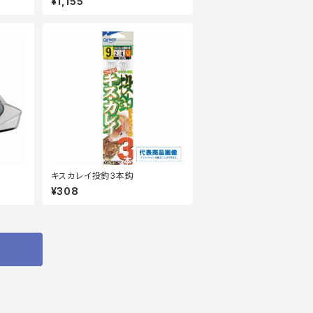
¥1,155
キスカレイ投釣3本鈎
¥308