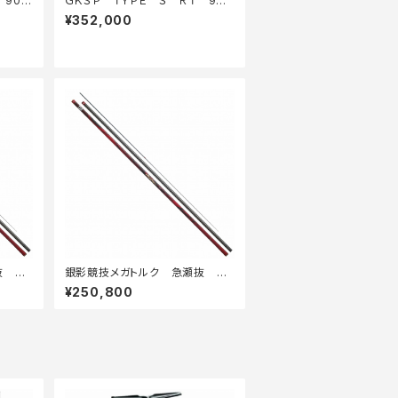
90・
ＧＫＳＰ ＴＹＰＥ Ｓ ＲＴ 90・
Ｅ
¥352,000
抜 Ｈ
銀影競技メガトルク 急瀬抜 9
0・Ｅ
¥250,800