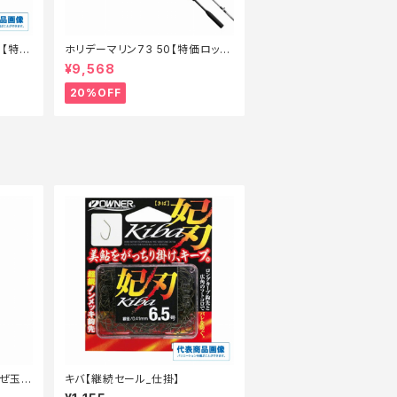
ー【特価
ホリデーマリン73 50【特価ロッ
ド】【20】
¥9,568
20%OFF
はぜ玉
キバ【継続セール_仕掛】