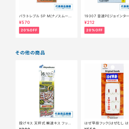
バラ トレブル SP M(ナノスムース
19307 音速PEジョインタ
コート)【特価仕掛】【20】
仕掛】【20】
¥570
¥212
20%OFF
20%OFF
その他の商品
投げキス 天秤式 瞬速キス フッ素
はぜ早掛フック(はぜむし 
コート3×2 NT673−6−0.8
対応)