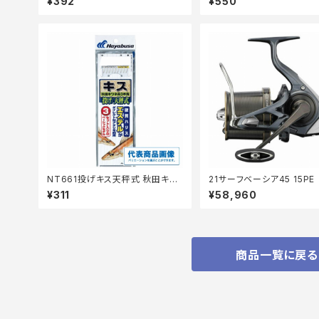
¥392
¥550
NT661投げキス天秤式 秋田キツ
21サーフベーシア45 15PE
ネ茶3本6-1
¥311
¥58,960
商品一覧に戻る