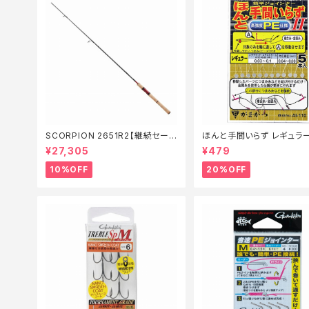
SCORPION 2651R2【継続セール
ほんと手間いらず レギュラ
_ロッド】【10】
仕掛】【20】
¥27,305
¥479
10%OFF
20%OFF