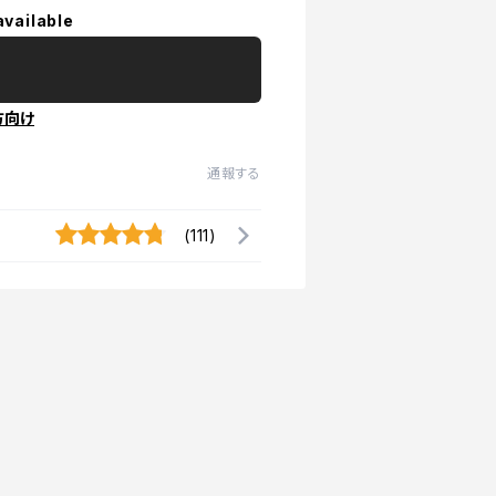
available
方向け
通報する
(111)