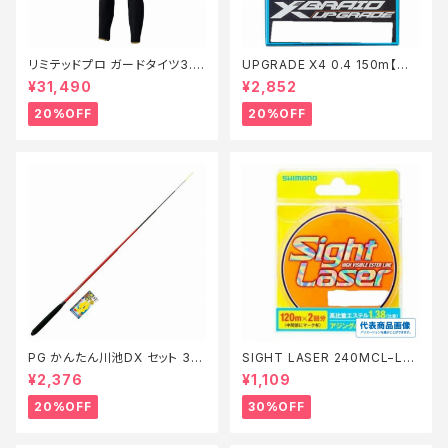
リミテッドプロ ガードタイツ3.0
UPGRADE X4 0.4 150m【特
FI−540X 黒 LB【特価装備】【2
価仕掛】【20】
¥31,490
¥2,852
0】
20%OFF
20%OFF
PG かんたん川池DX セット 36
SIGHT LASER 240MCL−L75
0【特価セット】【20】
Q 橙 0.2【特価仕掛】【30】
¥2,376
¥1,109
20%OFF
30%OFF