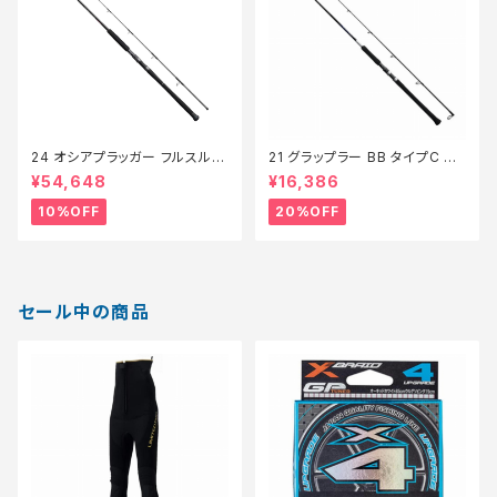
24 オシアプラッガー フルスルッ
21 グラップラー BB タイプC S7
トル S710H【継続セール_ロッ
10ML【特価ロッド】【20】
¥54,648
¥16,386
ド】【10】
10%OFF
20%OFF
セール中の商品