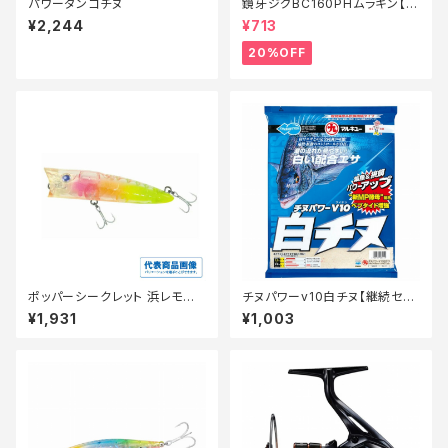
パワーダンゴチヌ
鏡牙ジグBC160PHムラキン【特
価ルアー】【20】
¥2,244
¥713
20%OFF
ポッパーシークレット 浜レモン
チヌパワーv10白チヌ【継続セー
ケイムラ
ル_エサ】
¥1,931
¥1,003