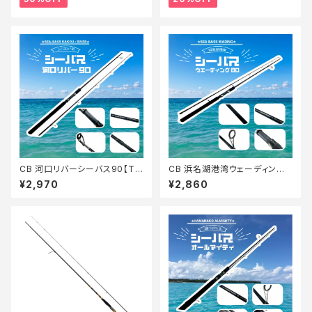
CB 河口リバーシーバス90【Tオ
CB 浜名湖港湾ウェーディング
リ】
シーバス80【Tオリ】
¥2,970
¥2,860