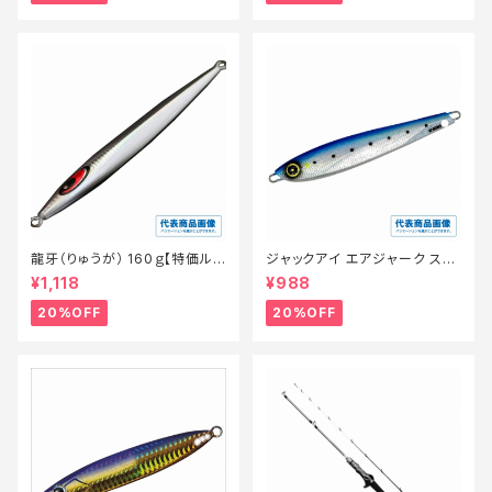
龍牙（りゅうが） 160ｇ【特価ルア
ジャックアイ エアジャーク スケ
ー】【20】
イル FS402-120
¥1,118
¥988
20%OFF
20%OFF