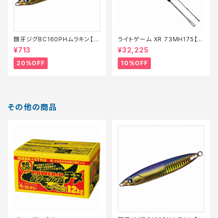
鏡牙ジグBC160PHムラキン【特
ライトゲーム XR 73MH175【継
価ルアー】【20】
続セール_ロッド】【10】
¥713
¥32,225
20%OFF
10%OFF
その他の商品