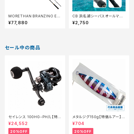
MORETHAN BRANZINO EX
CB 浜名湖シーバスオールマイ
AGS 93L/M S
ティ 86【Tオリ】
¥77,880
¥2,750
セール中の商品
セイレンス 100HG−PH/L【特価
メタルジグ150g【特価ルアー】
ロッド】【20】
【20】
¥24,552
¥704
20%OFF
20%OFF