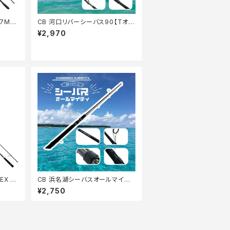
7MH/
CB 河口リバーシーバス90【Tオ
リ】
¥2,970
EX A
CB 浜名湖シーバスオールマイティ
86【Tオリ】
¥2,750