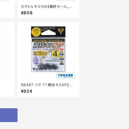
ビクトルキス100【継続セール_仕
掛】
¥808
68487 バラ T1 競技キスSP【継
続セール_仕掛】
¥924