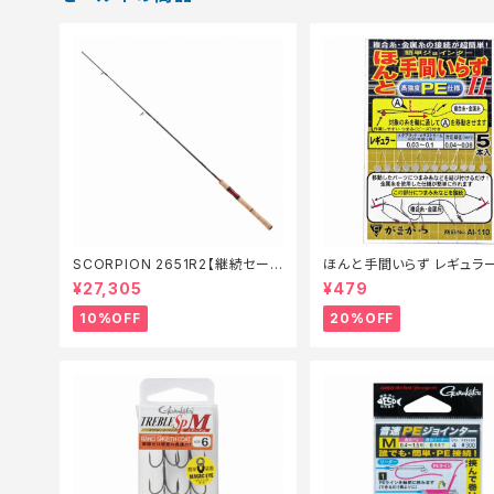
SCORPION 2651R2【継続セール
ほんと手間いらず レギュラ
_ロッド】【10】
仕掛】【20】
¥27,305
¥479
10%OFF
20%OFF