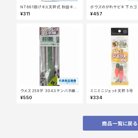
NT661投げキス天秤式 秋田キツ
ボウズのがれサビキ 下カゴ
ネ茶3本6-1
¥311
¥457
ウメズ 2591F 304ステンバネ線
ミニミニジェット天秤 5号
0.6
¥550
¥334
商品一覧に戻る