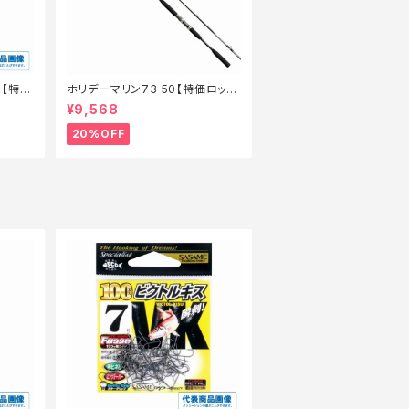
ー【特価
ホリデーマリン73 50【特価ロッ
ド】【20】
¥9,568
20%OFF