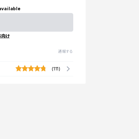
available
方向け
通報する
(111)