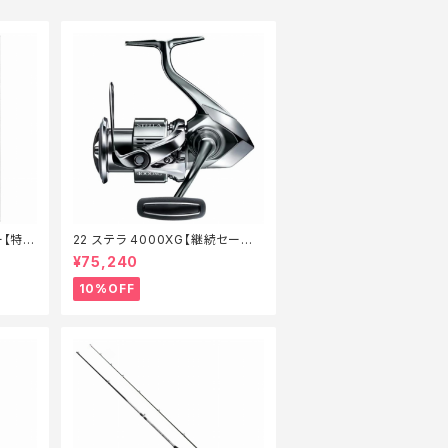
ー【特価
22 ステラ 4000XG【継続セール_
リール】【10】
¥75,240
10%OFF