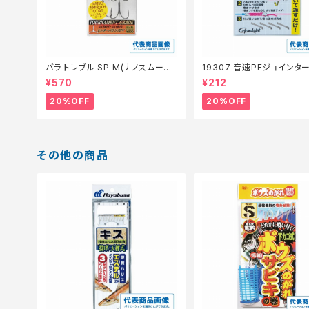
バラ トレブル SP M(ナノスムース
19307 音速PEジョインタ
コート)【特価仕掛】【20】
仕掛】【20】
¥570
¥212
20%OFF
20%OFF
その他の商品