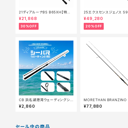
21ディアルーナBS B65XH【特価
25エクスセンスジェノス S9
ロッド】【30】
F【特価ロッド】【20】
¥21,868
¥49,280
30%OFF
20%OFF
CB 浜名湖港湾ウェーディングシ
MORETHAN BRANZINO 
ーバス80【Tオリ】
GS 93L/M S
¥2,860
¥77,880
セール中の商品