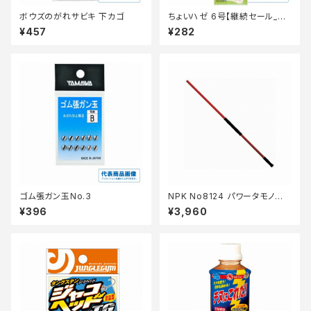
ボウズのがれサビキ 下カゴ
ちょいハゼ 6号【継続セール_仕
掛】
¥457
¥282
ゴム張ガン玉No.3
NPK No8124 パワータモノエ 1
50センチ
¥396
¥3,960