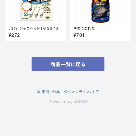
J313 ジャコヘッドTG SS(10)
チヌにこれだ
0.6g
¥272
¥701
商品一覧に戻る
© 東海つり具 公式オンラインストア
Powered by