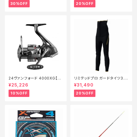
30%OFF
20%OFF
24ヴァンフォード 4000XG【継
リミテッドプロ ガードタイツ3.0
続セール_リール】【10】
FI−540X 黒 LB【特価装備】【2
¥25,226
¥31,490
0】
10%OFF
20%OFF