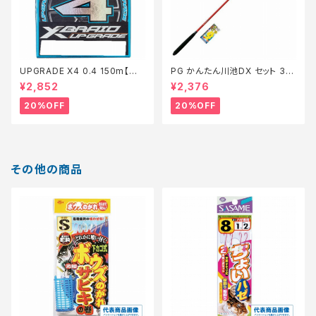
UPGRADE X4 0.4 150m【特
PG かんたん川池DX セット 36
価仕掛】【20】
0【特価セット】【20】
¥2,852
¥2,376
20%OFF
20%OFF
その他の商品