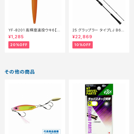
YF-8201 高輝度遠投ウキ6【特
25 グラップラー タイプLJ B63-
価仕掛】【20】
3【継続セール_ロッド】【10】
¥1,285
¥22,869
20%OFF
10%OFF
その他の商品