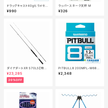
ドラッグキャスト40gヒラメセレ
ラッパースネーク天秤 M
クション
¥990
¥326
ダイナダートXR S70LS【特価
PITBULL8 200MPL−M68R
ロッド】【20】
緑 0.6 【継続セール_仕掛】
¥23,285
¥2,348
20%OFF