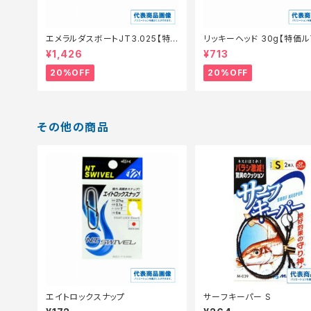
エメラルダスボートJT3.025【特
リッキーヘッド 30g【特価ル
価ルアー】【20】
【20】
¥1,426
¥713
20%OFF
20%OFF
その他の商品
エイトロックスナップ
サーフキーパー S