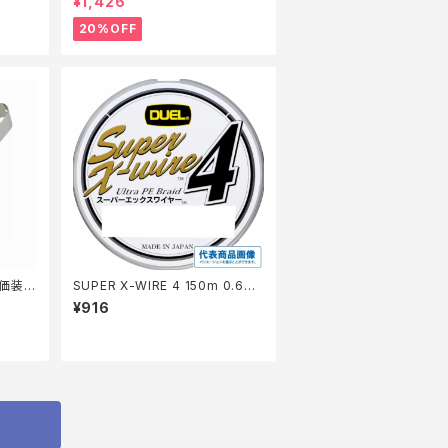
¥1,426
20%OFF
特価装
SUPER X-WIRE 4 150m 0.6号
S シルバー【継続セール_仕掛】
¥916