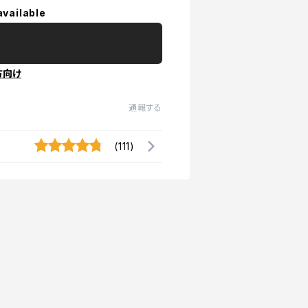
available
方向け
通報する
(111)