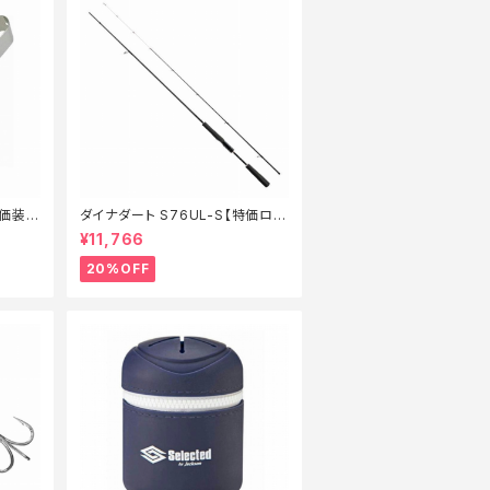
特価装
ダイナダート S76UL-S【特価ロッ
ド】【20】
¥11,766
20%OFF