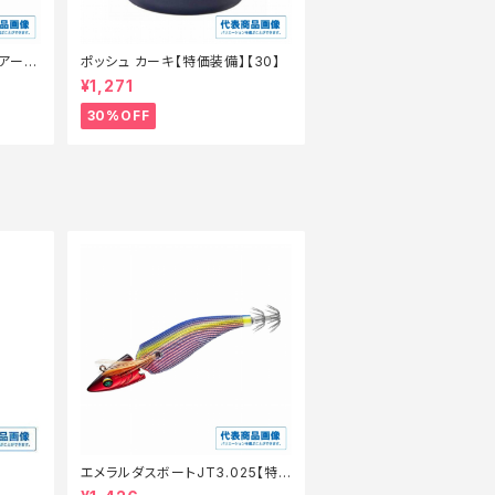
アー】
ポッシュ カーキ【特価装備】【30】
¥1,271
30%OFF
エメラルダスボートJT3.025【特
価ルアー】【20】