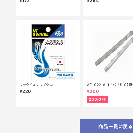
¥172
¥264
フックドスナップクロ
AE-022 メゴチバサミ S【
備】【20】
¥220
¥200
20%OFF
商品一覧に戻る