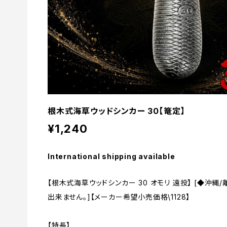
根木式海草ウッドシンカー 30【篭定】
¥1,240
International shipping available
【根木式海草ウッドシンカー 30 オモリ 遠投】 [◆沖
出来ません。]【メーカー希望小売価格\1128】
【特長】