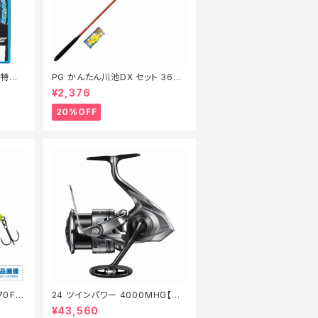
m【特価
PG かんたん川池DX セット 360
【特価セット】【20】
¥2,376
20%OFF
70Ｆ
24 ツインパワー 4000MHG【継
】【1
続セール_リール】【10】
¥43,560