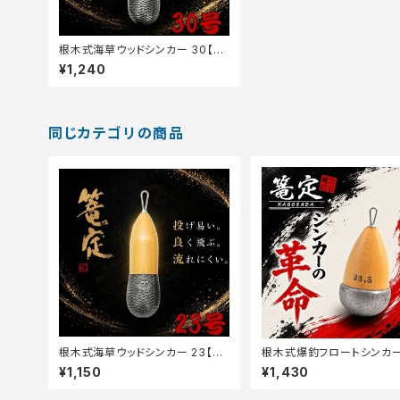
根木式海草ウッドシンカー 30【篭
定】
¥1,240
同じカテゴリの商品
根木式海草ウッドシンカー 23【篭
根木式爆釣フロートシンカー 
定】
【篭定】
¥1,150
¥1,430