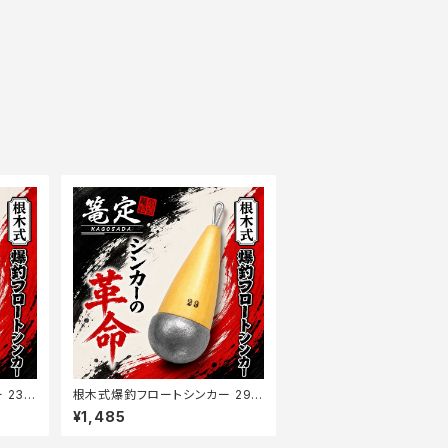
23.5
根木式爆釣フロートシンカー 29
【篭定】
¥1,485