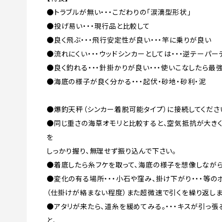
●トラブルが無い・・・こだわりの「涙滴型形状」
●投げ易い・・・現行品と比較して
●良く飛ぶ・・・飛行安定性が良い・・・竿に乗りが良い
●流れにくい・・・ウッドシンカーとしては・・・逆テーパー
●良く釣れる・・・針掛かりが良い・・・使いこなしたら最
●海底の様子が良く分かる・・・起伏・砂地・砂利・泥
●爆釣天秤（シンカー着脱可能タイプ）に接続してくださ
●同じ重さの海草オモリと比較すると、空気抵抗が大き
を
しっかり握り、無理せず振り込んで下さい。
●着底したら糸フケを取って、海底の様子を想像しながら
●変化の有る場所・・・小石や窪み、掛け下がり・・・等の
（仕掛けが絡まない程度）また超微速で引くを繰り返しま
●アタリが来たら、道糸を緩めてみる。・・・キスが引っ
と、