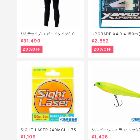
リミテッドプロ ガードタイツ3.0FI
UPGRADE X4 0.4 150
−540X 黒 LB【特価装備】【20】
仕掛】【20】
¥31,490
¥2,852
20%OFF
20%OFF
SIGHT LASER 240MCL−L75Q
シルバーウルフ ラフトリック
橙 0.2【特価仕掛】【30】
【スタッフ永徳浜名湖セレクト
¥1,109
¥1,426
0】