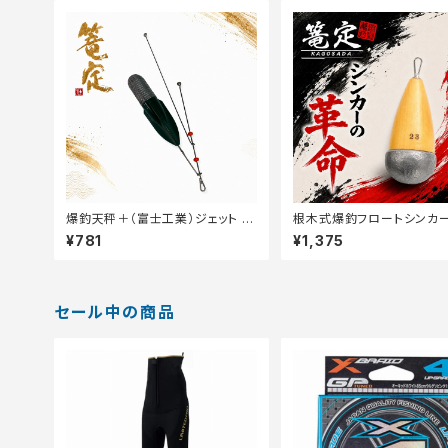
爆釣天秤＋（富士工業）ジェット 2
根木式爆釣フロートシンカー
5【篭定】
【篭定】
¥781
¥1,375
セール中の商品