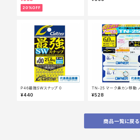
20%OFF
P46最強SWスナップ 0
TN-25 マーク鼻カン移動 
ル 6
¥440
¥528
商品一覧に戻る