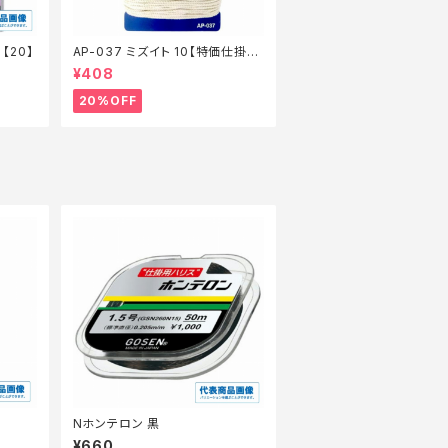
【20】
AP-037 ミズイト 10【特価仕掛】
【20】
¥408
20%OFF
Nホンテロン 黒
¥660