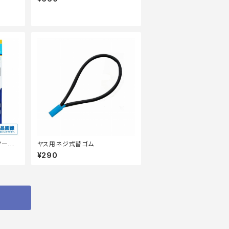
ノーマ
ヤス用ネジ式替ゴム
¥290