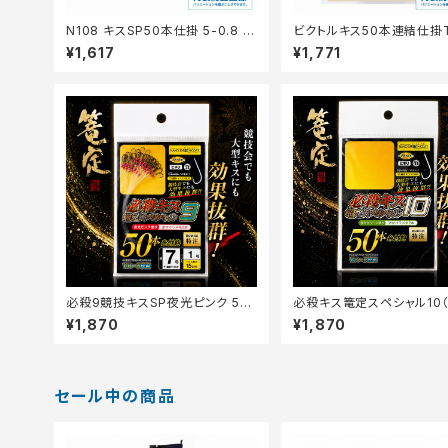
N108 キスSP50本仕掛 5-0.8 茶
ビクトルキス50本連結仕掛T
【継続セール_仕掛】
01 4号 【継続セール_仕掛】
¥1,617
¥1,771
必殺9競技キスSP夜光ピンク 5号
必殺キス篭定スペシャル10
ハリス0.8号
グリーン塗り）5号-Vハード
¥1,870
¥1,870
0.8号【篭定】
セール中の商品