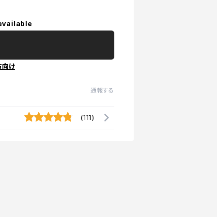
available
方向け
通報する
(111)