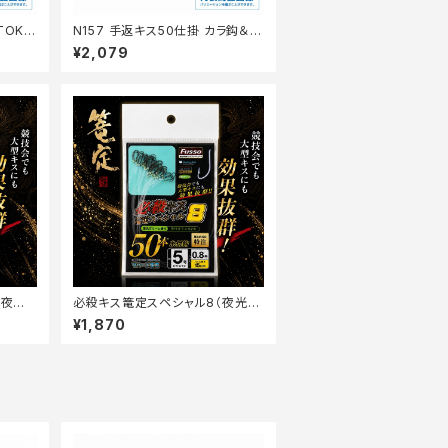
OK2
N157 手返キス50仕掛 カラ鈎＆ラ
メ 4-0.8 ケイムラパール【継続セ
¥2,079
ール_仕掛】
（夜光
必殺キス篭定スペシャル8（夜光グ
ハリス
リーン塗り）5号-Vハードハリス0.
¥1,870
8号～1.25号【篭定】