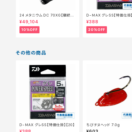
24 メタニウム DC 70XG【継続セ
D−ＭAX グレSS【特価仕掛】
ール_リール】【10】
¥49,104
¥388
10%OFF
20%OFF
その他の商品
D−ＭAX グレSS【特価仕掛】【20】
ちびチヌヘッド 7.0g
¥388
¥603