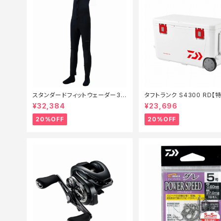
スタンダードフィットウェーダー3.
タフトランク S4300 RD【
0FW−040X 黒 SB【特価装備】【2
備】【20】
¥32,384
¥23,696
0】
20%OFF
20%OFF