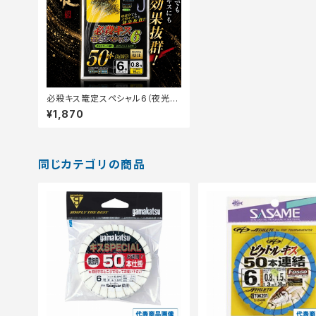
必殺キス篭定スペシャル6（夜光グ
リーン塗り）5号-Vハードハリス0.
¥1,870
8号【篭定】
同じカテゴリの商品