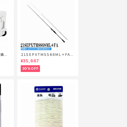
特価装
２１ＳＥＰＸＴＭＳＳ６８ＭＬ＋ＦＡ
【特価ロッド】【30】
¥35,667
30%OFF