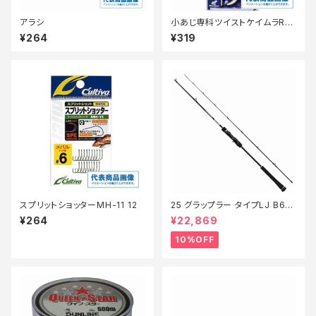
アラシ
小あじ専科ツイストケイムラRB
6本3-6【継続セール_仕掛】
¥264
¥319
スプリットショッターMH-11 12
25 グラップラー タイプLJ B63-
3【継続セール_ロッド】【10】
¥264
¥22,869
10%OFF