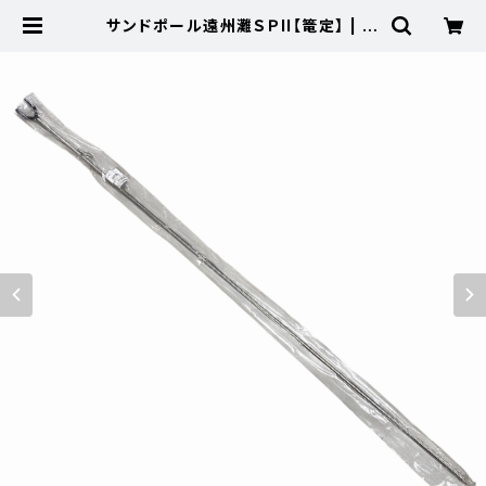
サンドポール遠州灘ＳＰII【篭定】 | 東
海つり具 公式オンラインストア