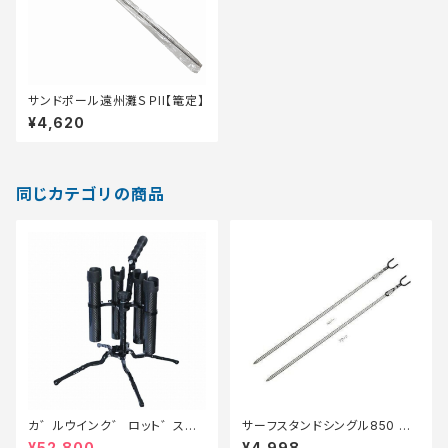
サンドポール遠州灘ＳＰII【篭定】
¥4,620
同じカテゴリの商品
カ゛ルウインク゛ ロット゛スタ
サーフスタンドシングル850 ブ
ント゛ 4本 #フルフ゛ラック【特
ラック
¥52,800
¥4,998