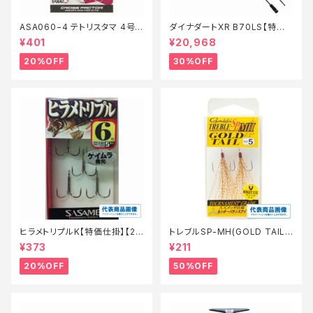
ASA060−4 テトリスタマ 4号
ダイナダートXR B70LS【特価
【特価仕掛】【20】
ロッド】【30】
¥401
¥20,968
20%OFF
30%OFF
ヒラメトリプルK【特価仕掛】【2
トレブルSP-MH(GOLD TAIL)
0】
8【特価仕掛】【50】
¥373
¥211
20%OFF
50%OFF