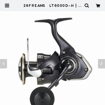
26ＦＲＥＡＭＳ ＬＴ6000Ｄ−Ｈ | 東
海つり具 公式オンラインストア