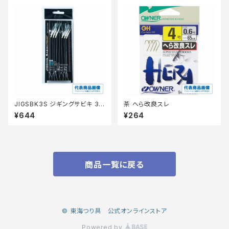
JIGSBK3S ジギングサビキ 3
茶 へら改良スレ
本針2セット入り
¥644
¥264
商品一覧に戻る
© 東海つり具 公式オンラインストア
Powered by