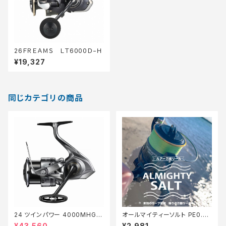
26ＦＲＥＡＭＳ ＬＴ6000Ｄ−Ｈ
¥19,327
同じカテゴリの商品
24 ツインパワー 4000MHG
オールマイティーソルト PE0.8
【継続セール_リール】【10】
号150m Tオリ
¥43,560
¥2,981