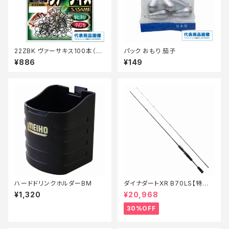
22ZBK ヴァーサキス100本（T
パック おもり 茄子
Cフッ素）4号【継続セール_仕
¥886
¥149
掛】
ハードドリンクホルダーBM
ダイナダートXR B70LS【特価
ロッド】【30】
¥1,320
¥20,968
30%OFF