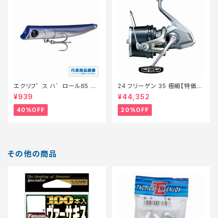
エクリフ゜ス ハ゛ロール65 #0
24 フリーゲン 35 極細【特価リ
10 ク゛ローホ゛ラ【特価ルア
ール】【20】
¥939
¥44,352
ー】【40】
40%OFF
20%OFF
その他の商品