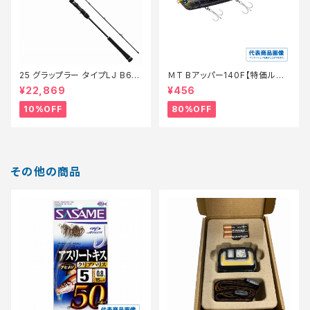
25 グラップラー タイプLJ B63-
ＭT Bアッパー140F【特価ルア
3【継続セール_ロッド】【10】
ー】【80】
¥22,869
¥456
10%OFF
80%OFF
その他の商品