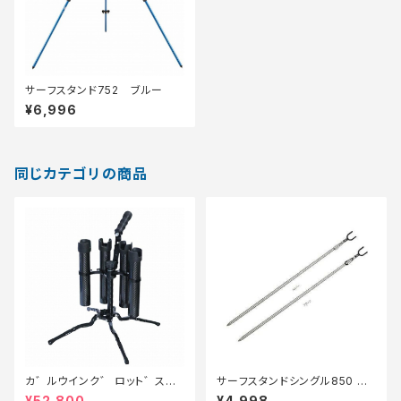
サーフスタンド752 ブルー
¥6,996
同じカテゴリの商品
カ゛ルウインク゛ ロット゛スタ
サーフスタンドシングル850 ブ
ント゛ 4本 #フルフ゛ラック【特
ラック
¥52,800
¥4,998