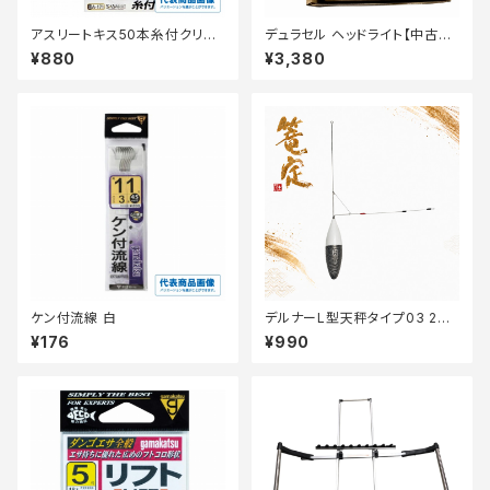
アスリートキス50本糸付クリア
デュラセル ヘッドライト【中古
6号【継続セール_仕掛】
品】
¥880
¥3,380
ケン付流線 白
デルナーL型天秤タイプ03 27
【篭定】
¥176
¥990