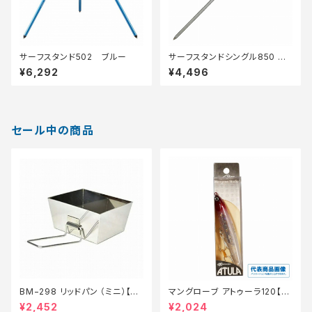
サーフスタンド502 ブルー
サーフスタンドシングル850 シ
ルバー
¥6,292
¥4,496
セール中の商品
BM−298 リッドパン （ミニ）【特
マングローブ アトゥーラ120【特
価装備】【20】
価ルアー】【20】
¥2,452
¥2,024