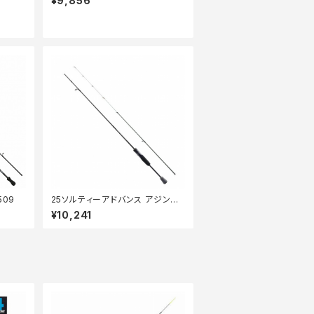
¥9,856
509
25ソルティーアドバンス アジング
S58UL-S
¥10,241