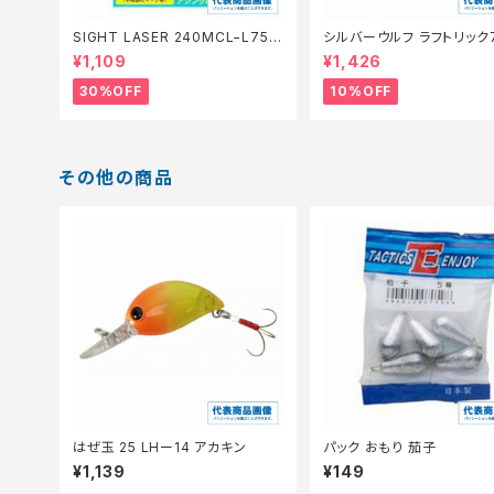
SIGHT LASER 240MCL−L75Q
シルバーウルフ ラフトリック
橙 0.2【特価仕掛】【30】
【スタッフ永徳浜名湖セレクト
¥1,109
¥1,426
0】
30%OFF
10%OFF
その他の商品
はぜ玉 25 LHー14 アカキン
パック おもり 茄子
¥1,139
¥149