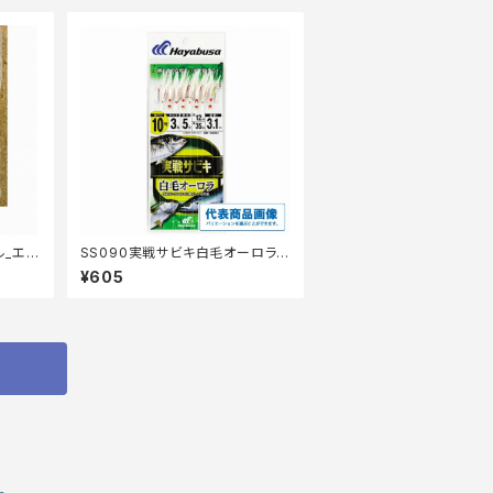
ル_エ
SS090実戦サビキ白毛オーロラ1
0号
¥605