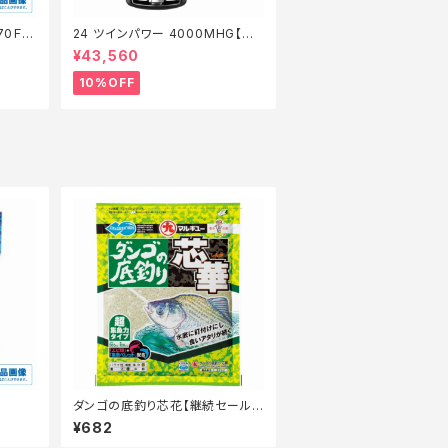
70Ｆ
24 ツインパワー 4000MHG【継
】【1
続セール_リール】【10】
¥43,560
10%OFF
ダンゴの底釣り芯花【継続セール_
エサ】
¥682