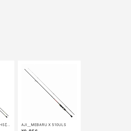
HS【特
AJI＿MEBARU X 510ULS