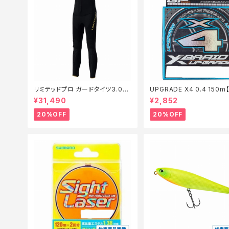
リミテッドプロ ガードタイツ3.0FI
UPGRADE X4 0.4 150
−540X 黒 LB【特価装備】【20】
仕掛】【20】
¥31,490
¥2,852
20%OFF
20%OFF