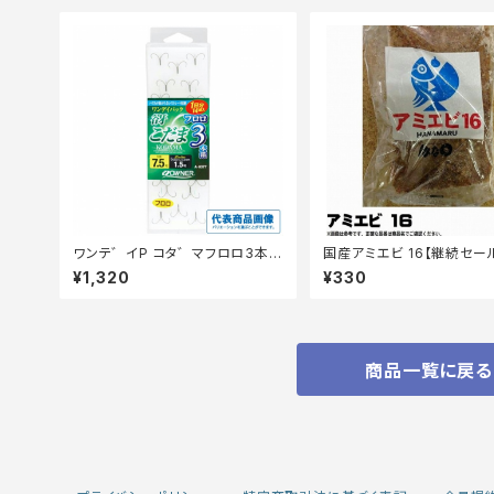
ワンテ゛イP コタ゛マフロロ3本
国産アミエビ 16【継続セー
6.5
サ】
¥1,320
¥330
商品一覧に戻る