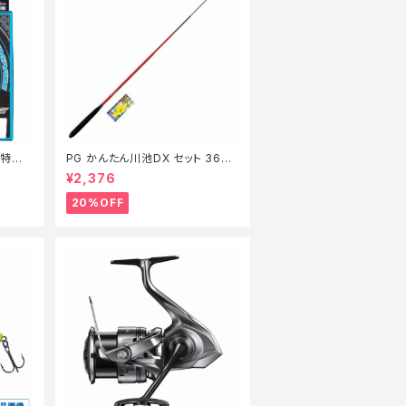
m【特価
PG かんたん川池DX セット 360
【特価セット】【20】
¥2,376
20%OFF