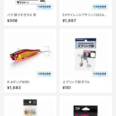
バラ 掛りすぎチヌ 茶
EXサイレントアサシン129SAR
XＭ−229N
¥308
¥1,997
R.AポップWRD
スプリング鈴ダブル
¥1,683
¥151