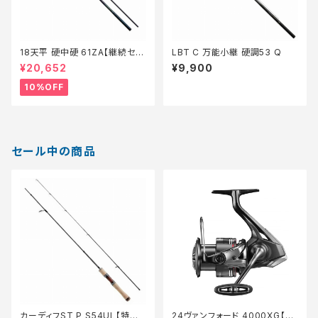
18天平 硬中硬 61ZA【継続セー
LBT C 万能小継 硬調53 Q
ル_ロッド】【10】
¥20,652
¥9,900
10%OFF
セール中の商品
カーディフST P S54UL【特価
24ヴァンフォード 4000XG【継