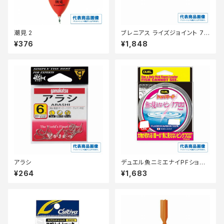
潮見 2
ブレニアス ライズジョイント 75
F XH-T75Y Tウォーターメロ
¥376
¥1,848
ン001
アラシ
デュエル魚ニミエナイPFショッ
クリーダー50m12LbステルスP
¥264
¥1,683