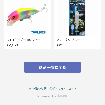
ウェイキーブー 86 チャートヘッ
アジホタル ブルー
ドボラ
¥2,079
¥228
商品一覧に戻る
© 東海つり具 公式オンラインストア
Powered by