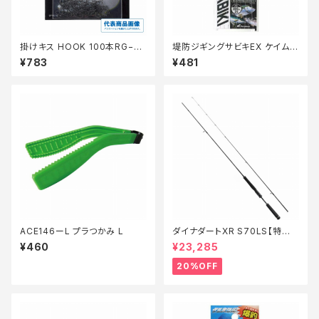
掛けキス HOOK 100本RG−N
堤防ジギングサビキEX ケイムラ
K1N【継続セール_仕掛】
リアルシラス2本FS702ーS
¥783
¥481
ACE146ーL プラつかみ L
ダイナダートXR S70LS【特価
ロッド】【20】
¥460
¥23,285
20%OFF