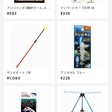
アジジャンボ【継続セール_エ
ラッパースネーク天秤 M
サ】
¥562
¥326
サンドポール 2号
アジホタル ブルー
¥1,089
¥228