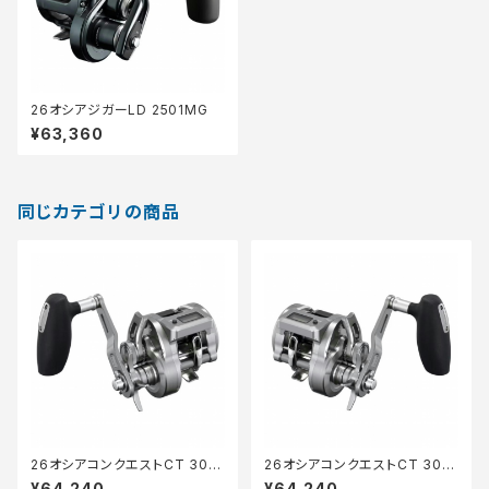
26オシアジガーLD 2501MG
¥63,360
同じカテゴリの商品
26オシアコンクエストCT 300
26オシアコンクエストCT 301X
XG
G
¥64,240
¥64,240