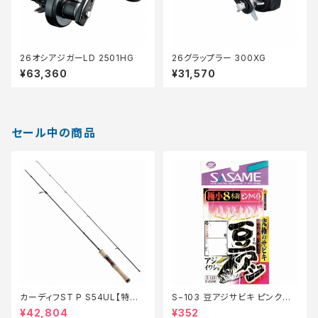
26オシアジガーLD 2501HG
26グラップラー 300XG
¥63,360
¥31,570
セール中の商品
カーディフST P S54UL【特価
S−103 豆アジサビキ ピンクベ
ロッド】【20】
イト 1【特価仕掛】【20】
¥42,804
¥352