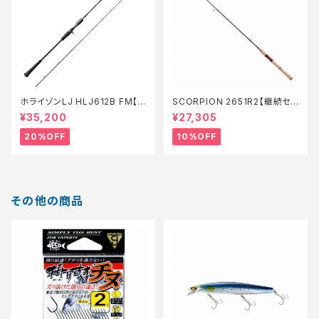
ホライゾンLJ HLJ612B FM【特
SCORPION 2651R2【継続セ
価ロッド】【20】
ール_ロッド】【10】
¥35,200
¥27,305
20%OFF
10%OFF
その他の商品