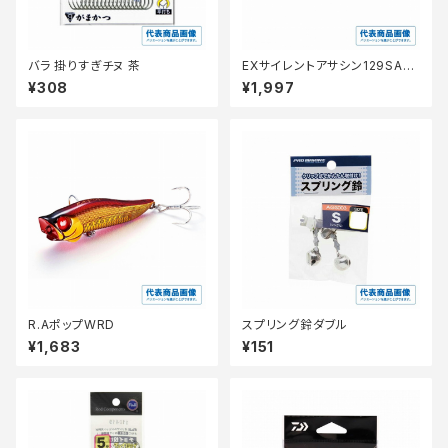
バラ 掛りすぎチヌ 茶
EXサイレントアサシン129SAR
XＭ−229N
¥308
¥1,997
R.AポップWRD
スプリング鈴ダブル
¥1,683
¥151