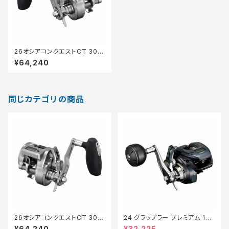
26オシアコンクエストCT 300
XG
¥64,240
同じカテゴリの商品
26オシアコンクエストCT 301X
24 グラップラー プレミアム 150
G
XG 新製品2024【継続セール_
¥64,240
¥32,225