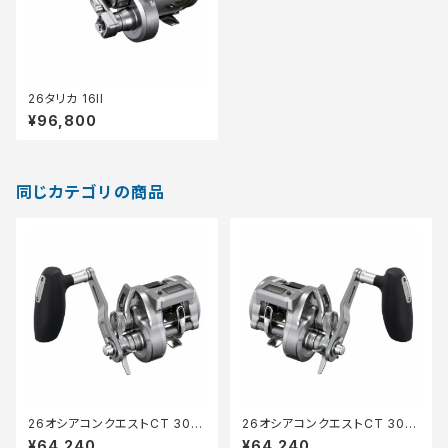
26タリカ 16II
¥96,800
同じカテゴリの商品
26オシアコンクエストCT 300
26オシアコンクエストCT 301X
XG
G
¥64,240
¥64,240