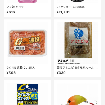
アミ姫 キララ
26ナスキー 4000XG
¥616
¥11,781
Gクリル遠投 2L 25入
国産アミエビ 16【継続セール_
エサ】
¥598
¥330