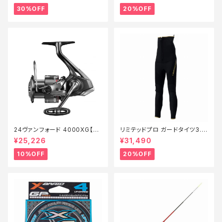
30%OFF
20%OFF
24ヴァンフォード 4000XG【継
リミテッドプロ ガードタイツ3.0
続セール_リール】【10】
FI−540X 黒 LB【特価装備】【2
¥25,226
¥31,490
0】
10%OFF
20%OFF