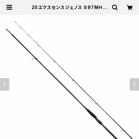
25エクスセンスジェノス S97MH/F
【特価ロッド】【20】 | 東海つり具 公
式オンラインストア