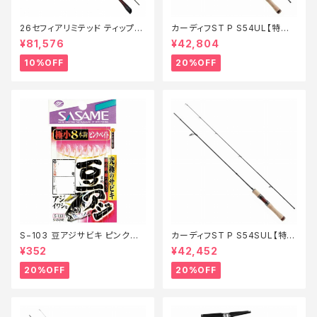
26セフィアリミテッド ティップエ
カーディフST P S54UL【特価
ギング S63ML+S【継続セール_
ロッド】【20】
¥81,576
¥42,804
ロッド】【10】
10%OFF
20%OFF
S−103 豆アジサビキ ピンクベ
カーディフST P S54SUL【特価
イト 1【特価仕掛】【20】
ロッド】【20】
¥352
¥42,452
20%OFF
20%OFF