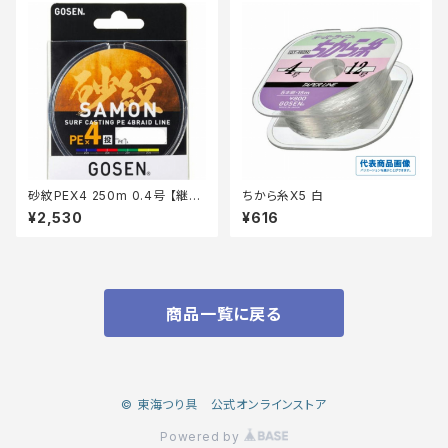
砂紋PEX4 250m 0.4号 【継続
ちから糸X5 白
セール_仕掛】
¥2,530
¥616
商品一覧に戻る
© 東海つり具 公式オンラインストア
Powered by