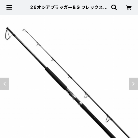
26オシアプラッガーBG フレックスエ
ナジー S710XH | 東海つり具 公式
オンラインストア