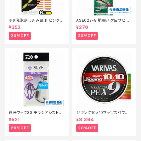
チヌ発泡落し込み目印 ピンク
ASE022-8 胴突ハゲ皮サビキ
【特価仕掛】【20】
8【特価仕掛】【30】
¥352
¥270
20%OFF
30%OFF
鏡牙フックSS チラシアシスト
ジギング10×10マッツスパワーP
【特価仕掛】【20】
PEX9 300m 2号【特価仕掛】
¥521
¥8,364
【20】
20%OFF
20%OFF