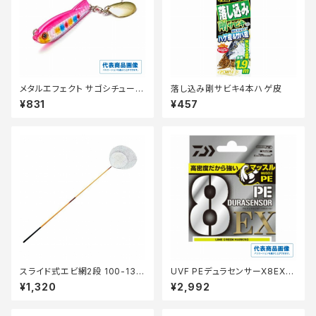
メタルエフェクト サゴシチューン
落し込み剛サビキ4本ハゲ皮
40g
¥831
¥457
スライド式エビ網2段 100-135
UVF PEデュラセンサーX8EX+
cm
Si3 ライムグリーンM 0.6−200
¥1,320
¥2,992