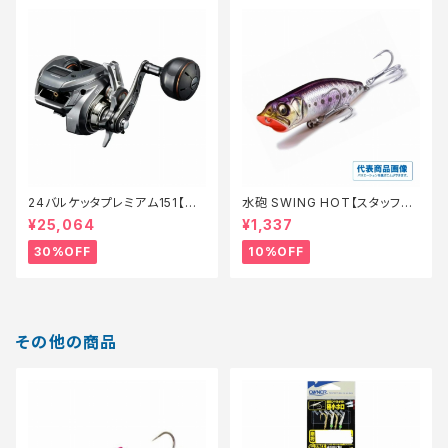
24バルケッタプレミアム151【特
水砲 SWING HOT【スタッフ永
価リール】【30】
徳夏のチニングオススメルアー】
¥25,064
¥1,337
30%OFF
10%OFF
その他の商品