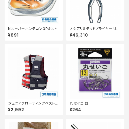
NスーパーホンテロンGPミスト
オシアリミテッドプライヤー UD
-211Z オシアネイヒ゛ー
¥891
¥46,310
ジュニアフローティングベスト N
丸セイゴ 白
FC-2390トリコロールS
¥2,992
¥264