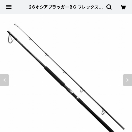
26オシアプラッガーBG フレックスエ
ナジー S83H | 東海つり具 公式オ
ンラインストア