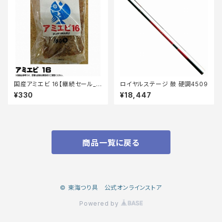
国産アミエビ 16【継続セール_
ロイヤルステージ 鼓 硬調4509
エサ】
¥330
¥18,447
商品一覧に戻る
© 東海つり具 公式オンラインストア
Powered by