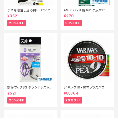
チヌ発泡落し込み目印 ピンク
ASE022-8 胴突ハゲ皮サビキ
【特価仕掛】【20】
8【特価仕掛】【30】
¥352
¥270
20%OFF
30%OFF
鏡牙フックSS チラシアシスト
ジギング10×10マッツスパワーP
【特価仕掛】【20】
PEX9 300m 2号【特価仕掛】
¥521
¥8,364
【20】
20%OFF
20%OFF