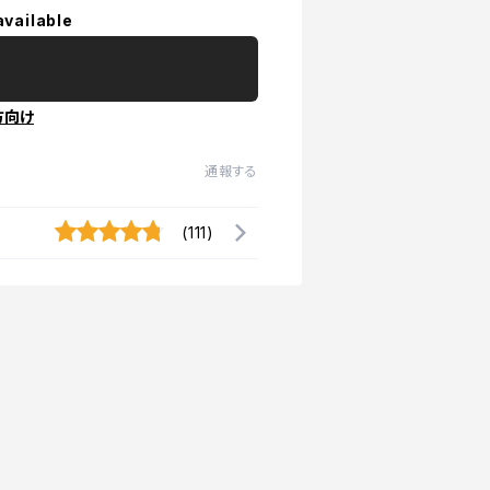
available
方向け
通報する
(111)