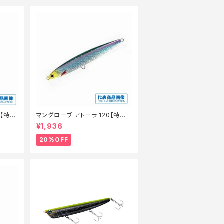
0【特価
マングローブ アトーラ 120【特価
ルアー】【20】
¥1,936
20%OFF