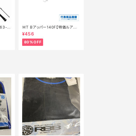
ＭT Bアッパー140F【特価ルアー】
【80】
¥456
80%OFF