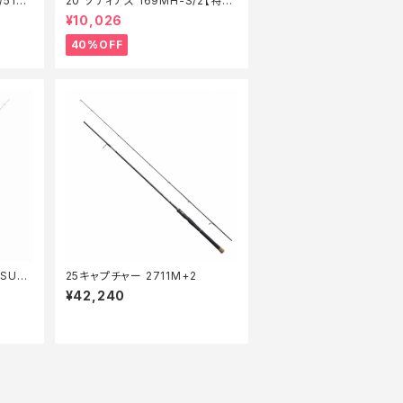
510X
20 ゾディアス 169MH-S/2【特価
竿】【40】
¥10,026
40%OFF
SULS
25キャプチャー 2711M+2
¥42,240