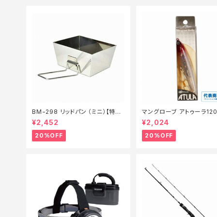
BM−298 リッドパン （ミニ）【特価
マングローブ アトゥーラ12
装備】【20】
ルアー】【20】
¥2,452
¥2,024
20%OFF
20%OFF