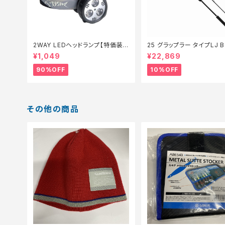
2WAY LEDヘッドランプ【特価装
25 グラップラー タイプLJ B63-3
備】【90】
【継続セール_ロッド】【10】
¥1,049
¥22,869
90%OFF
10%OFF
その他の商品