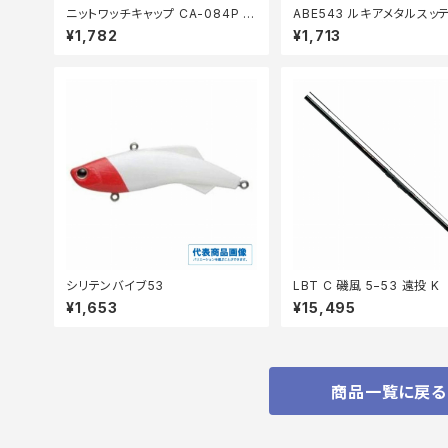
ニットワッチキャップ CA-084P 桃
ABE543 ルキアメタルスッ
【中古品】
カー【中古品】
¥1,782
¥1,713
シリテンバイブ53
LBT C 磯風 5−53 遠投 K
¥1,653
¥15,495
商品一覧に戻る