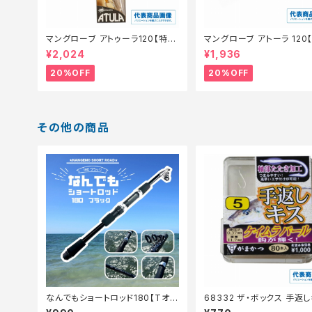
マングローブ アトゥーラ120【特価
マングローブ アトーラ 120
ルアー】【20】
ルアー】【20】
¥2,024
¥1,936
20%OFF
20%OFF
その他の商品
なんでもショートロッド180【Tオ
68332 ザ・ボックス 手返し
リ】
号 【継続セール_仕掛】