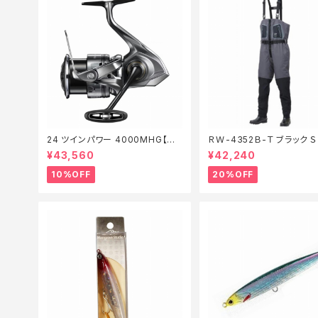
24 ツインパワー 4000MHG【継
ＲＷ-4352Ｂ-Ｔ ブラック 
続セール_リール】【10】
装備】【20】
¥43,560
¥42,240
10%OFF
20%OFF