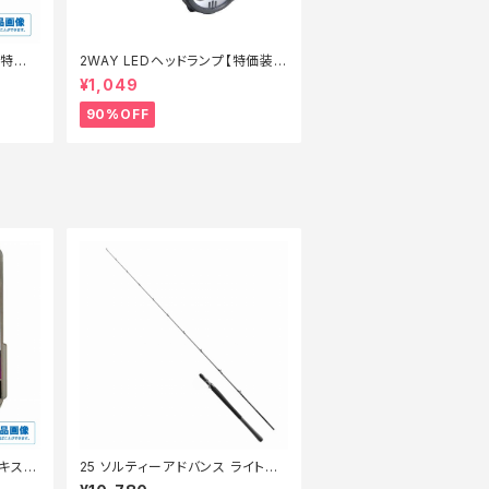
【特価
2WAY LEDヘッドランプ【特価装
備】【90】
¥1,049
90%OFF
キス 5
25 ソルティーアドバンス ライトジ
ギング B63ML