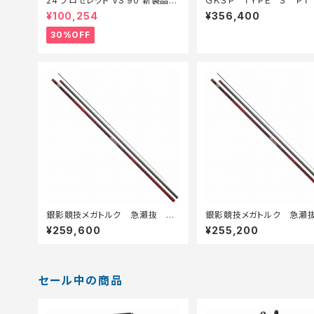
24 プロセレクト VS 90 新製品2
ＧＫＳＰ ＴＹＰＥ Ｓ ＰＴ 
024【特価ロッド】【30】
Ｅ
¥100,254
¥356,400
30%OFF
銀影競技メガトルク 急瀬抜 Ｘ
銀影競技メガトルク 急瀬
Ｈ90・Ｅ
90・Ｅ
¥259,600
¥255,200
セール中の商品