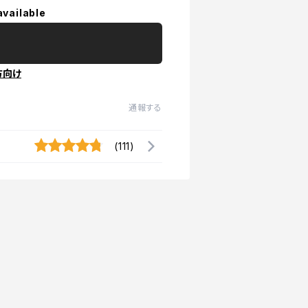
available
方向け
通報する
(111)