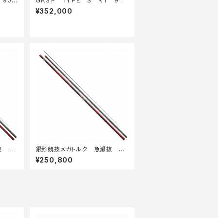
90・
ＧＫＳＰ ＴＹＰＥ Ｓ ＲＴ 90・
Ｅ
¥352,000
抜 Ｈ
銀影競技メガトルク 急瀬抜 9
0・Ｅ
¥250,800