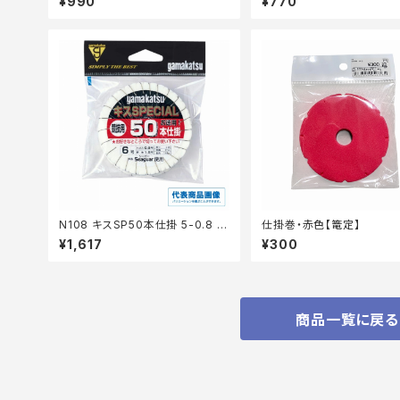
¥990
¥770
N108 キスSP50本仕掛 5-0.8 茶
仕掛巻・赤色【篭定】
【継続セール_仕掛】
¥1,617
¥300
商品一覧に戻る