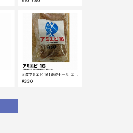
¥10,780
国産アミエビ 16【継続セール_エ
サ】
¥330