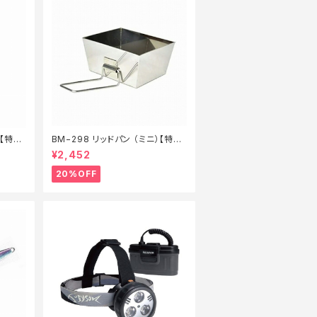
Ｓ【特価
BM−298 リッドパン （ミニ）【特価
装備】【20】
¥2,452
20%OFF