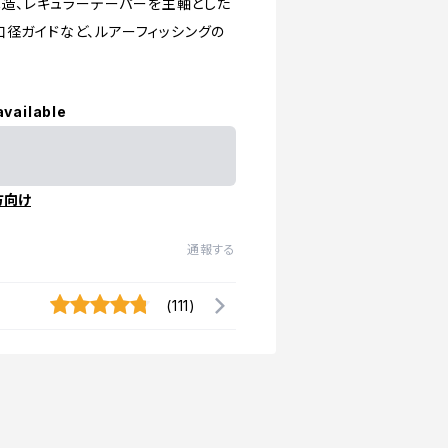
」構造、レギュラーテーパーを主軸とした
口径ガイドなど、ルアーフィッシングの
available
方向け
通報する
(111)