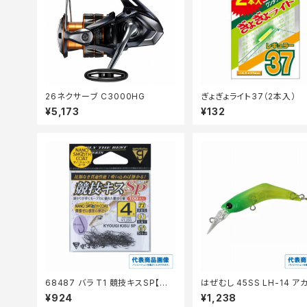
26ネクサーブ C3000HG
ぎょぎょライト37（2本入）
¥5,173
¥132
68487 バラ T1 競技キスSP【継
はぜむし 45SS LH-14 ア
続セール_仕掛】
¥924
¥1,238