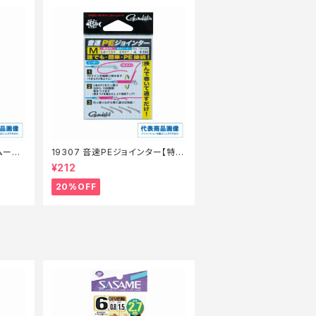
ムース
19307 音速PEジョインター【特価
仕掛】【20】
¥212
20%OFF