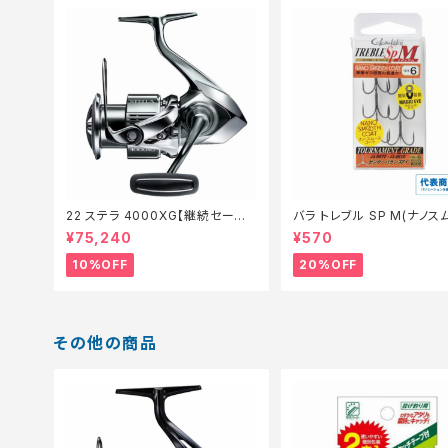
22 ステラ 4000XG【継続セール_
バラ トレブル SP M(ナノス
リール】【10】
コート)【特価仕掛】【20】
¥75,240
¥570
10%OFF
20%OFF
その他の商品