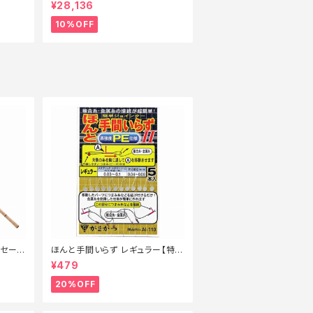
ル_ロッド】【10】
¥28,136
10%OFF
続セール
ほんと手間いらず レギュラー【特価
仕掛】【20】
¥479
20%OFF