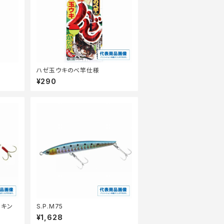
ハゼ玉ウキのべ竿仕様
¥290
カキン
S.P.M75
¥1,628