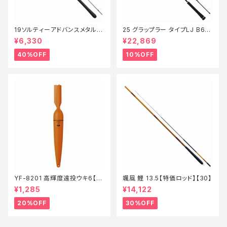
19ソルティーアドバンスメタルス
25 グラップラー タイプLJ B63-
ッテ B66MLS【特価竿】【40】
3【継続セール_ロッド】【10】
¥6,330
¥22,869
40%OFF
10%OFF
YF-8201 高輝度遠投ウキ6【特
颯風 鯉 13.5【特価ロッド】【30】
価仕掛】【20】
¥1,285
¥14,122
20%OFF
30%OFF