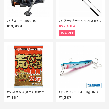
26ナスキー 2500HG
25 グラップラー タイプLJ B63-
3【継続セール_ロッド】【10】
¥10,934
¥22,869
10%OFF
荒びきさなぎ(徳用)【継続セール
飛び過ぎダニエル 30g BNG ブ
_エサ】
ルピンゴールド
¥1,164
¥1,287