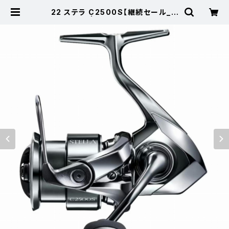
22 ステラ C2500S【継続セール_リ
ール】【10】 | 東海つり具 公式オンラ
インストア