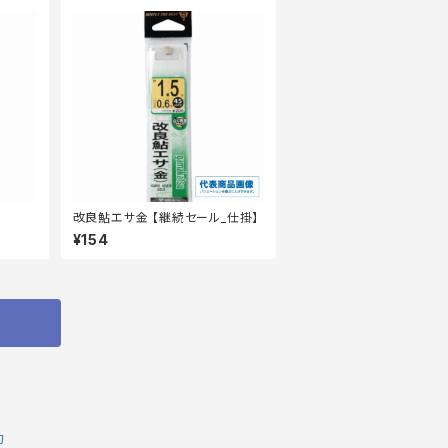
改良鮎エサ金 【継続セール_仕掛】
¥154
約