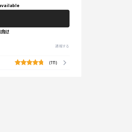
available
方向け
通報する
(111)