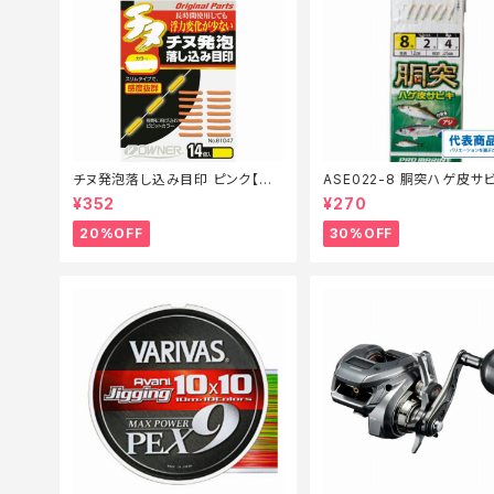
チヌ発泡落し込み目印 ピンク【特
ASE022-8 胴突ハゲ皮サビ
価仕掛】【20】
【特価仕掛】【30】
¥352
¥270
20%OFF
30%OFF