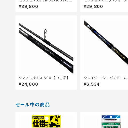
セブンセンスSR MSS-1062-SR
セブンセンス ミッドウォータ
【中古品】
WS-902-PE【中古品】
¥39,800
¥29,800
シマノ ルナミス S90L【中古品】
クレイジー シーバスゲーム 
ML【中古品】
¥24,800
¥6,534
セール中の商品