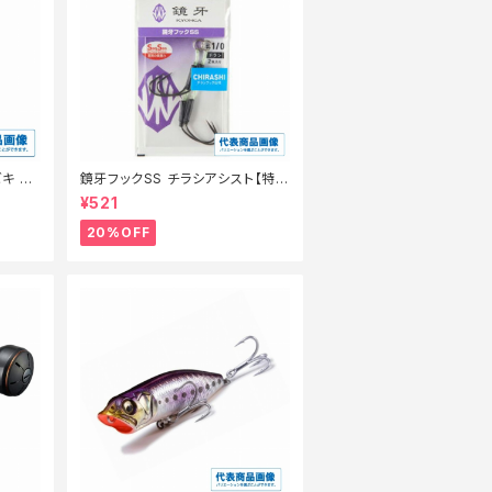
キ 8
鏡牙フックSS チラシアシスト【特
価仕掛】【20】
¥521
20%OFF