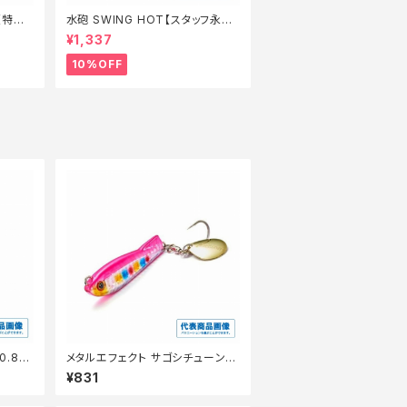
【特価
水砲 SWING HOT【スタッフ永徳
夏のチニングオススメルアー】
¥1,337
10%OFF
メタルエフェクト サゴシチューン 4
0g
¥831