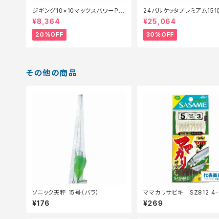
ジギング10×10マッツスパワーPP
24バルケッタプレミアム151
EX9 300m 2号【特価仕掛】【20】
リール】【30】
¥8,364
¥25,064
20%OFF
30%OFF
その他の商品
ソニック天秤 15号（バラ）
ママカリサビキ SZ812 4-0.8
【継続セール_仕掛】
¥176
¥269