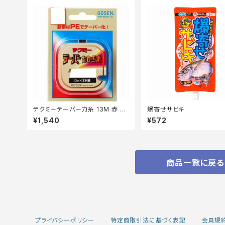
テクミーテーパー力糸 13M 赤 2
爆寄せサビキ
本 0.6ー6【継続セール_仕掛】
¥1,540
¥572
商品一覧に戻る
プライバシーポリシー
特定商取引法に基づく表記
会員規