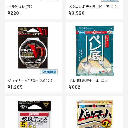
ヘラ鮒スレ（茶）
メタコンポデュラヘビーアイボリ
ー12m 0.05
¥220
¥3,520
ジョイナーV2 50m 2.0号 【継
ペレ底【継続セール_エサ】
続セール_仕掛】
¥1,265
¥682