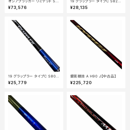
オシアプラッガー リミテッド S71
19 グラップラー タイプC S82M
0H【中古品】
H【中古品】
¥73,576
¥28,135
19 グラップラー タイプC S80M
銀影競技 A H90 J【中古品】
【中古品】
¥25,779
¥225,720