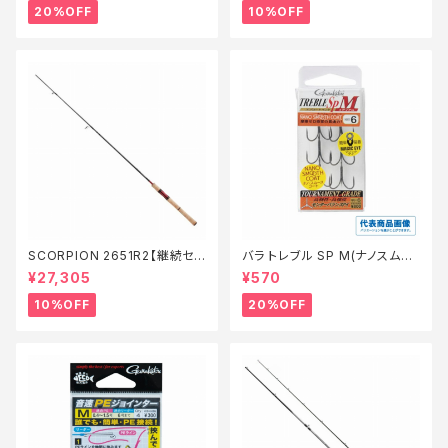
20%OFF
10%OFF
SCORPION 2651R2【継続セ
バラ トレブル SP M(ナノスムー
ール_ロッド】【10】
スコート)【特価仕掛】【20】
¥27,305
¥570
10%OFF
20%OFF