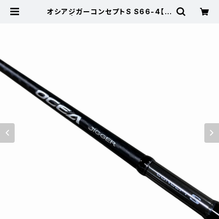
オシアジガーコンセプトS S66-4【中
古品】 | 東海つり具 公式オンライン
ストア