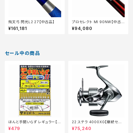
飛天弓 閃光L2 27【中古品】
プロセレクト MI 90NW【中古
品】
¥161,181
¥94,080
セール中の商品
ほんと手間いらず レギュラー【特
22 ステラ 4000XG【継続セー
価仕掛】【20】
ル_リール】【10】
¥479
¥75,240