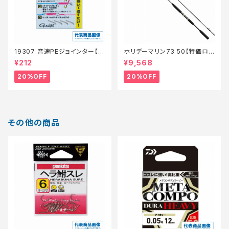
19307 音速PEジョインター【特
ホリデーマリン73 50【特価ロッ
価仕掛】【20】
ド】【20】
¥212
¥9,568
20%OFF
20%OFF
その他の商品