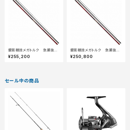
銀影競技メガトルク 急瀬抜
銀影競技メガトルク 急瀬抜
Ｈ90・Ｅ
90・Ｅ
¥255,200
¥250,800
セール中の商品