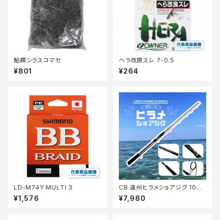
鮎餌シラスコマセ
ヘラ改良スレ 7-0.5
¥801
¥264
LD-M74Y MULTI 3
CB 遠州ヒラメショアジグ 100
MH【Tオリ】
¥1,576
¥7,980