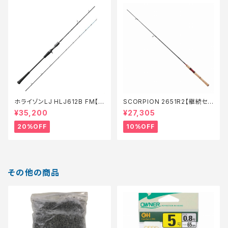
ホライゾンLJ HLJ612B FM【特
SCORPION 2651R2【継続セ
価ロッド】【20】
ール_ロッド】【10】
¥35,200
¥27,305
20%OFF
10%OFF
その他の商品