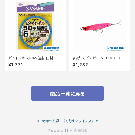
ビクトルキス50本連結仕掛TO
熱砂 スピンビーム 32G ＯＯ−2
K201 4号 【継続セール_仕掛】
32Ｍ 025【特価ルアー】【20】
¥1,771
¥1,232
商品一覧に戻る
© 東海つり具 公式オンラインストア
Powered by