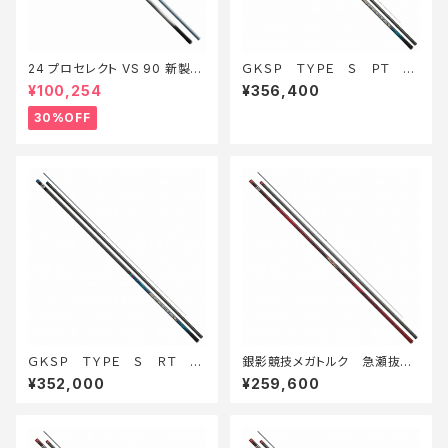
24 プロセレクト VS 90 新製品
ＧＫＳＰ ＴＹＰＥ Ｓ ＰＴ 9
2024【特価ロッド】【30】
0・Ｅ
¥100,254
¥356,400
30%OFF
ＧＫＳＰ ＴＹＰＥ Ｓ ＲＴ 9
銀影競技メガトルク 急瀬抜
0・Ｅ
ＸＨ90・Ｅ
¥352,000
¥259,600