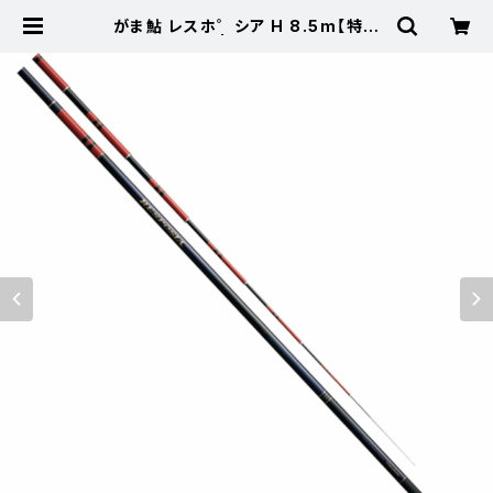
がま鮎 レスホ゜シア H 8.5m【特価
ロッド】【40】 | 東海つり具 公式オ
ンラインストア