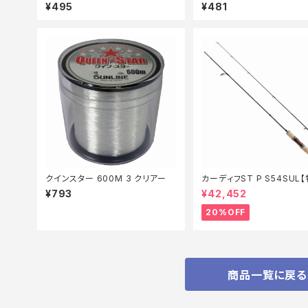
アルシラス2本FS702ーS
¥495
¥481
クインスター 600M 3 クリアー
カーディフST P S54SUL
ッド】【20】
¥793
¥42,452
20%OFF
商品一覧に戻る