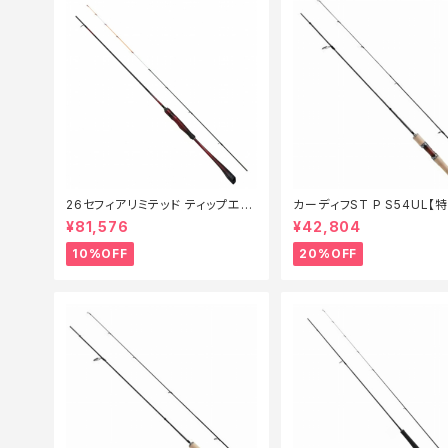
26セフィアリミテッド ティップエギ
カーディフST P S54UL【
ング S63ML+S【継続セール_ロッ
ド】【20】
¥81,576
¥42,804
ド】【10】
10%OFF
20%OFF