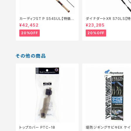
カーディフST P S54SUL【特価ロ
ダイナダートXR S70LS【
ッド】【20】
ド】【20】
¥42,452
¥23,285
20%OFF
20%OFF
その他の商品
トップカバー PTC−18
堤防ジギングサビキEX ケイ