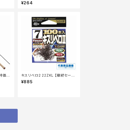
¥264
【特価ロ
キスリベロ2 22ZKL 【継続セール_
仕掛】
¥885