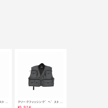
ト F
クリークフィッシンク゛ヘ゛スト F
【特価
P-405 タ゛ークク゛レーL【特価
¥5,924