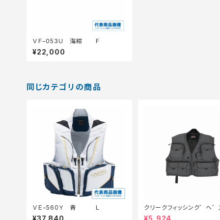
ＶＦ−053Ｕ 海紺 Ｆ
¥22,000
同じカテゴリの商品
ＶＥ−560Ｙ 青 Ｌ
クリークフィッシンク゛ヘ゛ス
P-405 タ゛ークク゛レーM
¥37,840
¥5,924