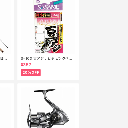
特価ロッ
S−103 豆アジサビキ ピンクベイト
1【特価仕掛】【20】
¥352
20%OFF