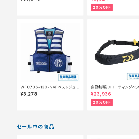
装備】【20】
20%OFF
WFC706-130-NVFベストジュニ
自動膨張フローティングベス
ア 130? NV
-2724JM ブラック フリー
¥3,278
¥23,936
備】【20】
20%OFF
セール中の商品