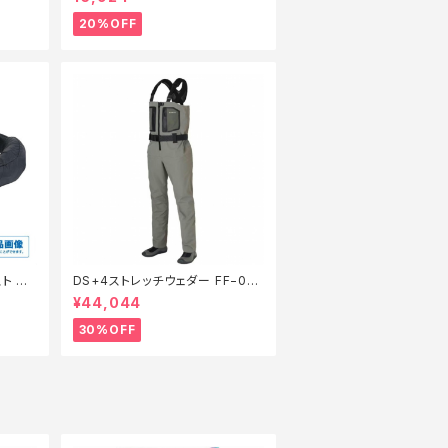
装備】【20】
20%OFF
ト DF
DS+4ストレッチウェダー FF−00
【特価装
0V 灰 ML【特価装備】【30】
¥44,044
30%OFF