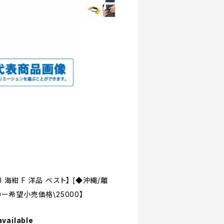
 海紺 F 洋品 ベスト】 [◆沖縄/離
ー希望小売価格\25000】
available